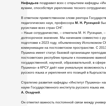
Нифадьев
поздравил всех с открытием кафедры «Ин
вузами, способствуя укреплению тесного сотрудниче
В ответном приветственном слове ректора Государстве
педагогических наук, профессора
М. Н.
Русецкой
был
русистами всех стран СНГ:
– Наше сотрудничество, – отметила М. Н. Русецкая, 
долгосрочное значение. Мы начинаем совместно с ру
подготовке к 2023 году, объявленному Исполкомом С
коммуникации на постсоветском пространстве. С 2013
Пушкина имеет статус базовой организации преподава
постсоветских республик пришли к пониманию важной
государственной, научной, образовательной, в сфер
Пушкина» в КРСУ даёт нам уникальную возможность в
русского языка и укрепления его позиций в Кыргызста
Стратегию развития кафедры «Институт Пушкина» на
науке Государственного института русского языка им
А.
Осадчий
.
Он отметил важность постоянной связи между универ