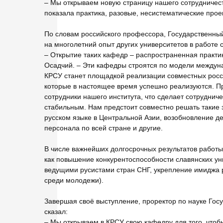
– Мы открываем новую страницу нашего сотрудничест
показала практика, разовые, несистематические про
По словам российского профессора, Государственный 
на многолетний опыт других университетов в работе
– Открытие таких кафедр – распространенная практик
Осадчий. – Эти кафедры строятся по модели междуна
КРСУ станет площадкой реализации совместных росси
которые в настоящее время успешно реализуются. Пр
сотрудники нашего института, что сделает сотрудни
стабильным. Нам предстоит совместно решать такие з
русском языке в Центральной Азии, возобновление де
персонала по всей стране и другие.
В числе важнейших долгосрочных результатов работы
как повышение конкурентоспособности славянских ун
ведущими русистами стран СНГ, укрепление имиджа ру
среди молодежи).
Завершая своё выступление, проректор по науке Госуд
сказал:
– Мы открываем в КРСУ свою кафедру для того, чтобы