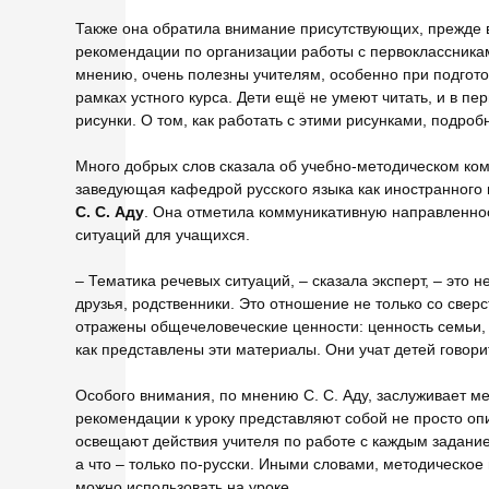
Также она обратила внимание присутствующих, прежде в
рекомендации по организации работы с первоклассникам
мнению, очень полезны учителям, особенно при подготов
рамках устного курса. Дети ещё не умеют читать, и в пе
рисунки. О том, как работать с этими рисунками, подро
Много добрых слов сказала об учебно-методическом комп
заведующая кафедрой русского языка как иностранного п
С. С. Аду
. Она отметила коммуникативную направленнос
ситуаций для учащихся.
– Тематика речевых ситуаций, – сказала эксперт, – это н
друзья, родственники. Это отношение не только со свер
отражены общечеловеческие ценности: ценность семьи, 
как представлены эти материалы. Они учат детей говорит
Особого внимания, по мнению С. С. Аду, заслуживает м
рекомендации к уроку представляют собой не просто опи
освещают действия учителя по работе с каждым заданием,
а что – только по-русски. Иными словами, методическое
можно использовать на уроке.