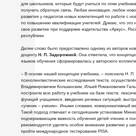
для школьников, которые будут учиться по этим учебник
получить обратную связь. Любая инновация, любое нов
развития у педагогов новых компетенций по работе с 
по повышению квалификации учителей. Думаю, что это 
свое развитие при поддержке издательства «Аркус», Росс
республики.
Далее слово было предоставлено одному из авторов нов
доценту
Н. П. Задорожной.
Она отметила, что концепция
языком обучения сформировалась у авторского коллекти
– В основе нашей концепции учебника, – пояснила Н. П.
психолингвистические исследования текста, осуществл
Владимировичем Колшанским, Ильей Романовичем Гальп
построили всю работу в учебнике на базе текста: лексич
функций учащимися, введение речевых ситуаций, выстра
«ученик – ученик». Иными словами, коммуникативный мет
Такой подход отвечает и сегодняшним установкам Минис
подчеркивающим важность обучения детей чтению и по
рекомендуется уделять особое внимание развитию у шк
пройти международное тестирование PISA.