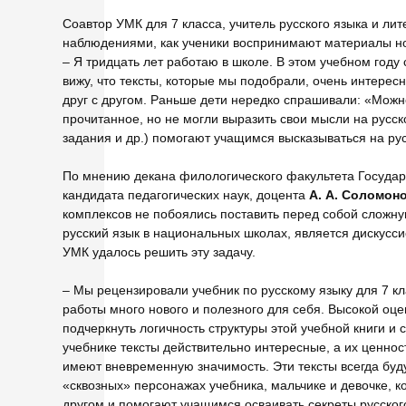
Соавтор УМК для 7 класса, учитель русского языка и ли
наблюдениями, как ученики воспринимают материалы но
– Я тридцать лет работаю в школе. В этом учебном году
вижу, что тексты, которые мы подобрали, очень интересн
друг с другом. Раньше дети нередко спрашивали: «Можно
прочитанное, но не могли выразить свои мысли на русск
задания и др.) помогают учащимся высказываться на рус
По мнению декана филологического факультета Государст
кандидата педагогических наук, доцента
А. А. Соломон
комплексов не побоялись поставить перед собой сложную
русский язык в национальных школах, является дискусс
УМК удалось решить эту задачу.
– Мы рецензировали учебник по русскому языку для 7 кла
работы много нового и полезного для себя. Высокой оце
подчеркнуть логичность структуры этой учебной книги 
учебнике тексты действительно интересные, а их ценност
имеют вневременную значимость. Эти тексты всегда буд
«сквозных» персонажах учебника, мальчике и девочке, к
другом и помогают учащимся осваивать секреты русского 