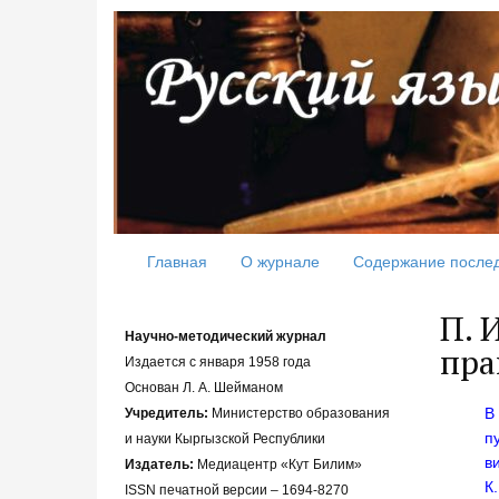
Главная
О журнале
Содержание после
П. 
Научно-методический журнал
пра
Издается с января 1958 года
Основан Л. А. Шейманом
В
Учредитель:
Министерство образования
п
и науки Кыргызской Республики
ви
Издатель:
Медиацентр «Кут Билим»
К.
ISSN печатной версии – 1694-8270