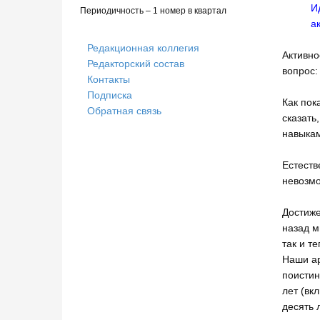
И
Периодичность – 1 номер в квартал
а
Редакционная коллегия
Активно
Редакторский состав
вопрос:
Контакты
Подписка
Как пок
Обратная связь
сказать
навыкам
Естеств
невозмо
Достиже
назад м
так и т
Наши ар
поистин
лет (вк
десять 