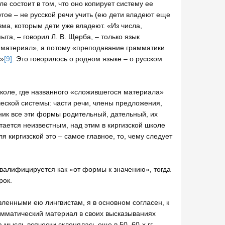
е состоит в том, что оно копирует систему ее
гое – не русской речи учить (ею дети владеют еще
зма, которым дети уже владеют. «Из числа,
а, – говорил Л. В. Щерба, – только язык
й материал», а потому «преподавание грамматики
»
[9]
. Это говорилось о родном языке – о русском
школе, где названного «сложившегося материала»
еской системы: части речи, члены предложения,
ник все эти формы родительный, дательный, их
остается неизвестным, над этим в киргизской школе
я киргизской это – самое главное, то, чему следует
 квалифицируется как «от формы к значению», тогда
рок.
вленными ею лингвистам, я в основном согласен, к
мматический материал в своих высказываниях
а мысль всячески склонялась еще в 50–60-х гг.,