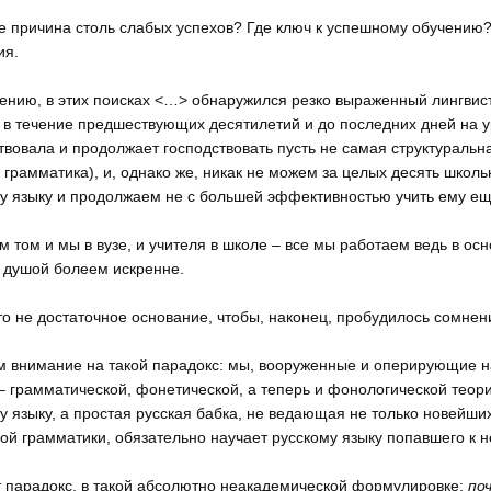
е причина столь слабых успехов? Где ключ к успешному обучению?
ия.
ению, в этих поисках <…> обнаружился резко выраженный лингвист
 в течение предшествующих десятилетий и до последних дней на ур
твовала и продолжает господствовать пусть не самая структуральна
 грамматика), и, однако же, никак не можем за целых десять школь
у языку и продолжаем не с большей эффективностью учить ему еще
м том и мы в вузе, и учителя в школе – все мы работаем ведь в ос
 душой болеем искренне.
то не достаточное основание, чтобы, наконец, пробудилось сомнени
 внимание на такой парадокс: мы, вооруженные и оперирующие н
– грамматической, фонетической, а теперь и фонологической теори
у языку, а простая русская бабка, не ведающая не только новейш
ой грамматики, обязательно научает русскому языку попавшего к н
т парадокс, в такой абсолютно неакадемической формулировке:
по