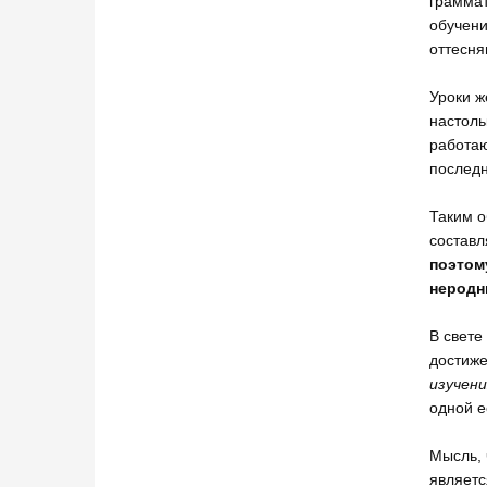
граммат
обучени
оттесня
Уроки ж
настоль
работаю
последн
Таким 
составл
поэтом
неродн
В свете
достиже
изучен
одной е
Мысль, 
являетс