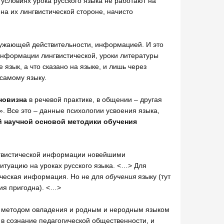
условиях урока русского языка не работают на
на их лингвистической стороне, начисто
ружающей действительности, информацией. И это
информации лингвистической, уроки литературы
язык, а что сказано на языке, и лишь через
самому языку.
новизна
в речевой практике, в общении – другая
 Все это – данные психологии усвоения языка,
й научной основой методики обучения
нгвистической информации новейшими
туацию на уроках русского языка. <…> Для
тическая информация. Но не для
обучения
языку (тут
ия пригодна). <…>
– методом овладения и родным и неродным языком
 в сознание педагогической общественности, и