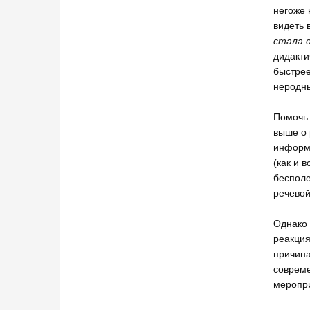
негоже 
видеть 
стала 
дидакти
быстрее
неродны
Помочь 
выше о 
информа
(как и 
бесполе
речевой
Однако 
реакция
причина
совреме
меропр