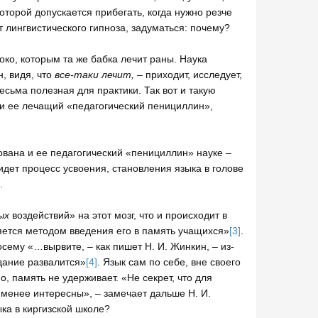
оторой допускается прибегать, когда нужно резче
т лингвистического гипноза, задуматься: почему?
око, которым та же бабка лечит раны. Наука
, видя, что
все-таки лечит,
– приходит, исследует,
сьма полезная для практики. Так вот и такую
ти ее лечащий «педагогический пенициллин»,
дована и ее педагогический «пенициллин» науке –
 идет процесс усвоения, становления языка в голове
.
ых
воздействий» на этот мозг, что и происходит в
яется методом введения его в память учащихся»
[3]
.
сему «…вырвите, – как пишет Н. И. Жинкин, – из-
дание развалится»
[4]
. Язык сам по себе, вне своего
, память не удерживает. «Не секрет, что для
менее интересны», – замечает дальше Н. И.
ка в киргизской школе?