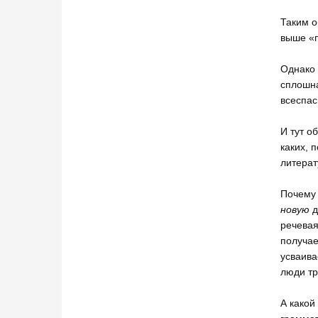
Таким о
выше «п
Однако 
сплошна
всеспас
И тут о
каких, 
литерат
Почему 
новую
д
речевая
получае
усваива
люди тр
А какой