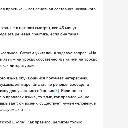
я практика, – вот основная составная названного
ведь не в потолок смотрят, все 45 минут –
гда эта речевая практика, если она такая
оксальное. Сотням учителей я задавал вопрос: «На
 язык – на уроках собственно языка или на уроках
роках литературы».
того языка обучающийся получает интересную,
ужающем мире. Значит, не речевая вообще, а
изну для участника общения
[5]
. Если же он
о правилах языка, то язык, как правило же, не
ызывает: он возник, существует, нужен человеку, и
казуемых и т. п.
изской школе? Как правило, целиком только