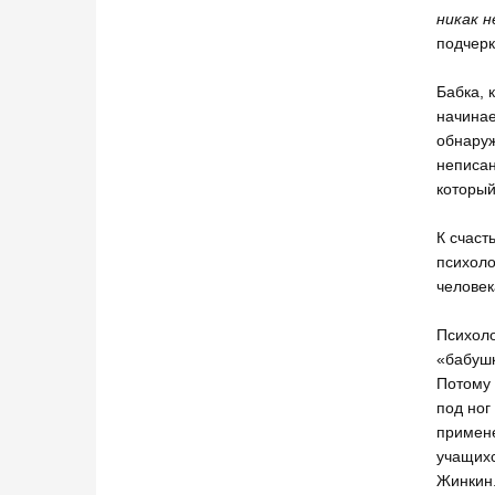
никак 
подчерк
Бабка, 
начинае
обнаруж
неписан
который
К счаст
психоло
человек
Психоло
«бабушк
Потому 
под ног
примене
учащихс
Жинкин.