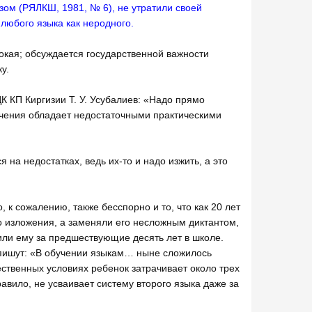
зом (РЯЛКШ, 1981, № 6), не утратили своей
любого языка как неродного.
окая; обсуждается государственной важности
у.
ЦК КП Киргизии Т. У. Усубалиев: «Надо прямо
бучения обладает недостаточными практическими
на недостатках, ведь их-то и надо изжить, а это
 к сожалению, также бесспорно и то, что как 20 лет
о изложения, а заменяли его несложным диктантом,
учили ему за предшествующие десять лет в школе.
н пишут: «В обучении языкам… ныне сложилось
ственных условиях ребенок затрачивает около трех
равило, не усваивает систему второго языка даже за