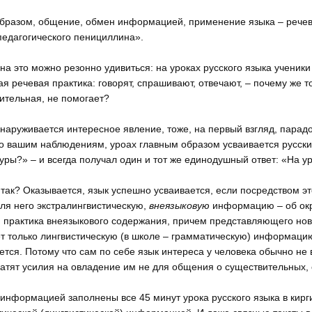
бразом, общение, обмен информацией, применение языка – речева
едагогического пенициллина».
на это можно резонно удивиться: на уроках русского языка ученики 
я речевая практика: говорят, спрашивают, отвечают, – почему же то
ительная, не помогает?
бнаруживается интересное явление, тоже, на первый взгляд, парад
по вашим наблюдениям, уроах главным образом усваивается русский
уры?» – и всегда получал один и тот же единодушный ответ: «На у
так? Оказывается, язык успешно усваивается, если посредством э
ля него экстралингвистическую,
внеязыковую
информацию – об окр
 практика внеязыкового содержания, причем представляющего нов
т только лингвистическую (в школе – грамматическую) информацию 
ется. Потому что сам по себе язык интереса у человека обычно не в
атят усилия на овладение им не для общения о существительных, с
 информацией заполнены все 45 минут урока русского языка в кирг