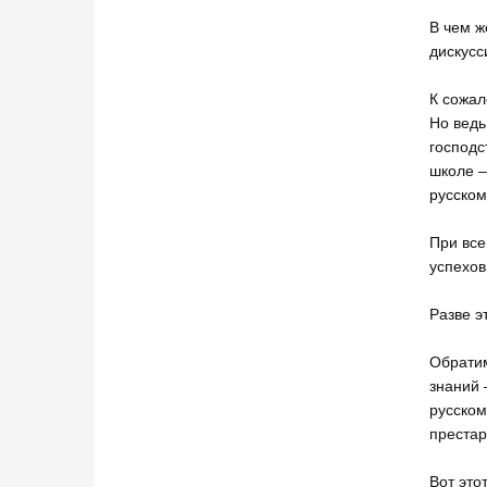
В чем ж
дискусс
К сожал
Но ведь
господс
школе –
русском
При все
успехов
Разве э
Обратим
знаний 
русском
престар
Вот это