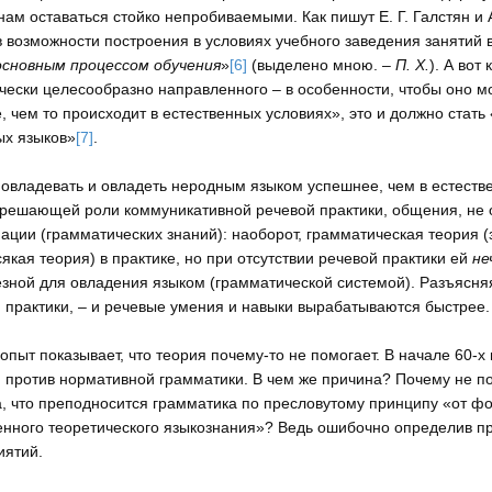
нам оставаться стойко непробиваемыми. Как пишут Е. Г. Галстян и
в возможности построения в условиях учебного заведения занятий
основным процессом обучения
»
[6]
(выделено мною. –
П. Х.
). А вот
чески целесообразно направленного – в особенности, чтобы оно м
, чем то происходит в естественных условиях», это и должно ста
х языков»
[7]
.
овладевать и овладеть неродным языком успешнее, чем в естестве
решающей роли коммуникативной речевой практики, общения, не о
ции (грамматических знаний): наоборот, грамматическая теория 
всякая теория) в практике, но при отсутствии речевой практики ей
не
зной для овладения языком (грамматической системой). Разъясня
 практики, – и речевые умения и навыки вырабатываются быстрее.
опыт показывает, что теория почему-то не помогает. В начале 60-х
 против нормативной грамматики. В чем же причина? Почему не по
, что преподносится грамматика по пресловутому принципу «от ф
нного теоретического языкознания»? Ведь ошибочно определив п
иятий.