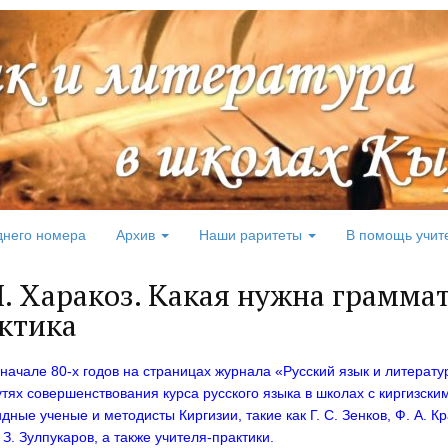
днего номера
Архив
Наши раритеты
В помощь учит
И. Харакоз. Какая нужна грамма
ктика
 начале 80-х годов на страницах журнала «Русский язык и литерату
утях совершенствования курса русского языка в школах с киргизски
дные ученые и методисты Киргизии, такие как Г. С. Зенков, Ф. А. Кра
 З. Зулпукаров, а также учителя-практики.