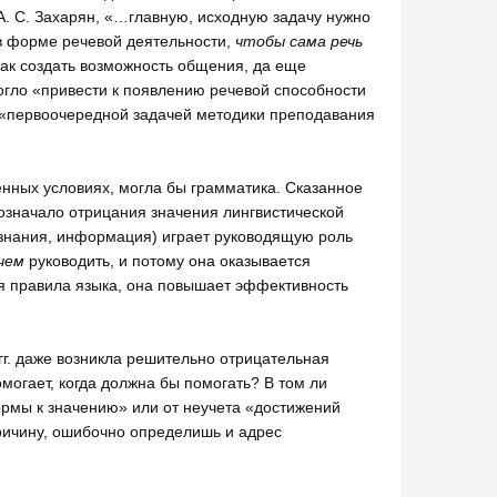
 А. С. Захарян, «…главную, исходную задачу нужно
 в форме речевой деятельности,
чтобы сама речь
 как создать возможность общения, да еще
огло «привести к появлению речевой способности
ть «первоочередной задачей методики преподавания
нных условиях, могла бы грамматика. Сказанное
значало отрицания значения лингвистической
(знания, информация) играет руководящую роль
чем
руководить, и потому она оказывается
я правила языка, она повышает эффективность
 гг. даже возникла решительно отрицательная
могает, когда должна бы помогать? В том ли
ормы к значению» или от неучета «достижений
ричину, ошибочно определишь и адрес