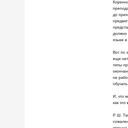
Коренно
препода
до прих
предмет
предст
должно 
языке в
Вот по 
еще нет
типы пр
окончан
не рабо
обучать
И, что 
как это
Р. Ш. Т
сожален
именно 