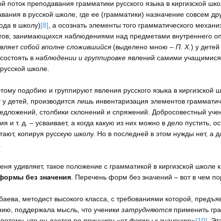
й поток преподавания грамматики русского языка в киргизской школ
вания в русской школе, где ее (грамматики) назначение совсем дру
ода в школу)
[8]
, а осознать элементы того грамматического механи
ов, занимающихся наблюдениями над предметами внутреннего опыт
авляет
собой вполне сложившийся
(выделено мною –
П. Х.
) у дете
состоять в
наблюдении и группировке
явлений самими учащимися
 русской школе.
этому подобию и группируют явления русского языка в киргизской 
 у детей, производится лишь инвентаризация элементов грамматич
едложений, столбики склонений и спряжений. Добросовестный уче
ия и т. д. – усваивает, а когда какую из них можно в дело пустить, 
тают, копируя русскую школу. Но в последней в этом нужды нет, а дл
.
меня удивляет, такое положение с грамматикой в киргизской школе
формы без значения
. Перечень форм без значений – вот в чем по
абаева, методист высокого класса, с требованиями которой, предъя
ию, поддержала мысль, что ученики
затрудняются
применить гра
потому, что он дается по принципу «от формы к значению»
[10]
. Эт