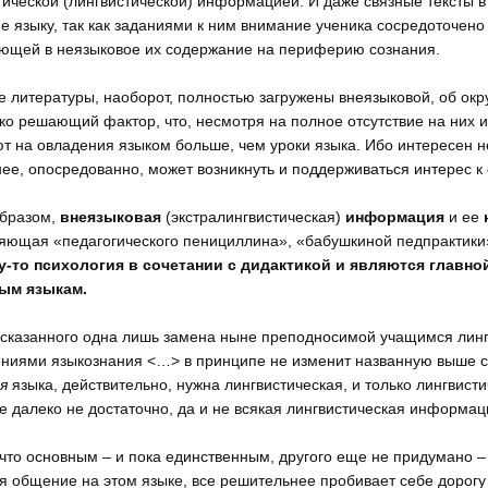
ической (лингвистической) информацией. И даже связные тексты в 
е языку, так как заданиями к ним внимание ученика сосредоточено 
ющей в неязыковое их содержание на периферию сознания.
е литературы, наоборот, полностью загружены внеязыковой, об ок
ко решающий фактор, что, несмотря на полное отсутствие на них 
т на овладения языком больше, чем уроки языка. Ибо интересен не 
ее, опосредованно, может возникнуть и поддерживаться интерес к 
образом,
внеязыковая
(экстралингвистическая)
информация
и ее
яющая «педагогического пенициллина», «бабушкиной педпрактики».
у-то психология в сочетании с дидактикой и являются главно
ым языкам.
 сказанного одна лишь замена ныне преподносимой учащимся ли
ниями языкознания <…> в принципе не изменит названную выше си
ия
языка, действительно, нужна лингвистическая, и только лингвис
е далеко не достаточно, да и не всякая лингвистическая информац
что основным – и пока единственным, другого еще не придумано 
я общение на этом языке, все решительнее пробивает себе дорогу