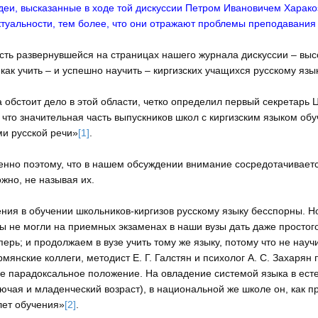
деи, высказанные в ходе той дискуссии Петром Ивановичем Харако
ктуальности, тем более, что они отражают проблемы преподавания 
сть развернувшейся на страницах нашего журнала дискуссии – выс
 как учить – и успешно научить – киргизских учащихся русскому язык
а обстоит дело в этой области, четко определил первый секретарь 
, что значительная часть выпускников школ с киргизским языком о
и русской речи»
[1]
.
енно поэтому, что в нашем обсуждении внимание сосредотачивается 
жно, не называя их.
ния в обучении школьников-киргизов русскому языку бесспорны. Но,
ы не могли на приемных экзаменах в наши вузы дать даже простог
еперь; и продолжаем в вузе учить тому же языку, потому что не на
мянские коллеги, методист Е. Г. Галстян и психолог А. С. Захаря
е парадоксальное положение. На овладение системой языка в есте
лючая и младенческий возраст), в национальной же школе он, как п
лет обучения»
[2]
.