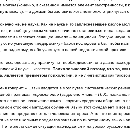
не можем
(конечно, в сказанном имеется элемент заостренности, к к
нуть мысль), – и должен бы заставить хоть немножко отряхнуться о
конечно же, не наука. Как не наука и то заплесневевшее кислое мол
тся, и вообще ученым человек начинает становиться тогда, когда он
ивает и извлекает лечащее начало – пенициллин. Это уже наука, ве
ую, но успешную «педпрактику» бабки исследовать бы, чтобы най
, по-видимому, слабо участвует в нашей педагогической практике.
ью, исследовать эту практику нет необходимости: она давно иссле
гической науке – известен.
Психологической потому, что то,
как
а,
является предметом психологии,
а не лингвистики как таковой
гия говорит: «…язык вводится в мозг путем систематических
речев
иной практике»; «
применение
(выделено мною. –
П. Х.)
языка явл
что основное назначение языка – служить средством общения, а по
 самой стройной методики обучения языку этот фундамент, b все з
ния, не представляет для человека интереса. А то, что неинтересно
я из всех школьных предметов занятия по иностранному языку наи
 Не та же ли самая ситуация наблюдается и на уроках русского язы