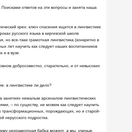
 Поисками ответов на эти вопросы и занята наша
ический крен: ключ спасения ищется в лингвистике.
оках русского языка в киргизской школе
я, но все-таки грамотная лингвистика (конкретно в
ных лет научить как следует наших воспитанников
 и в вузе.
новном добросовестно, старательно, и от невысоких
е: в лингвистике ли дело?
а занятиях немалым арсеналом лингвистических
ями, – по существу, не можем как следует научить
их трансформационных, порождающих, но и старой-
ей нерусского подростка.
чему неграмотная бабка может, а мы, ученые,