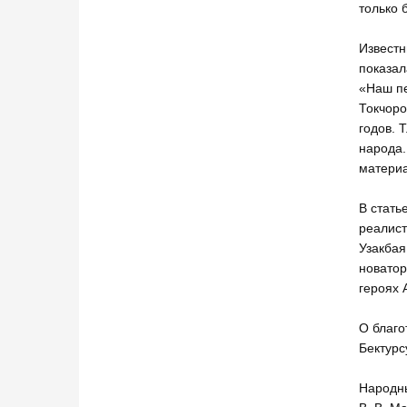
только 
Известн
показал
«Наш пе
Токчоро
годов. 
народа.
матери
В стать
реалист
Узакбая
новатор
героях 
О благо
Бектурс
Народны