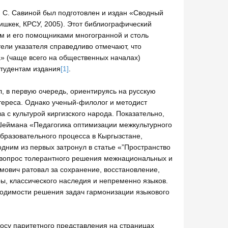
М. С. Савиной был подготовлен и издан «Сводный
шкек, КРСУ, 2005). Этот библиографический
м и его помощниками многогранной и столь
ели указателя справедливо отмечают, что
» (чаще всего на общественных началах)
студентам издания
[1]
.
, в первую очередь, ориентируясь на русскую
нтереса. Однако ученый-филолог и методист
 с культурой киргизского народа. Показательно,
 Шеймана «Педагогика оптимизации межкультурного
бразовательного процесса в Кыргызстане,
ним из первых затронул в статье «”Пространство
й вопрос толерантного решения межнациональных и
мович ратовал за сохранение, восстановление,
ы, классического наследия и непременно языков.
ходимости решения задач гармонизации языкового
осу паритетного представления на страницах