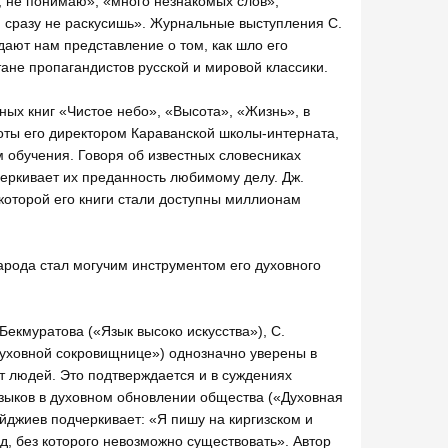
о, не понимаю», «много незнакомых слов»,
 сразу не раскусишь». Журнальные выступления С.
дают нам представление о том, как шло его
тане пропагандистов русской и мировой классики.
ых книг «Чистое небо», «Высота», «Жизнь», в
оты его директором Караванской школы-интерната,
м обучения. Говоря об известных словесниках
одчеркивает их преданность любимому делу. Дж.
которой его книги стали доступны миллионам
арода стал могучим инструментом его духовного
Бекмуратова («Язык высоко искусства»), С.
 духовной сокровищнице») однозначно уверены в
т людей. Это подтверждается и в суждениях
языков в духовном обновлении общества («Духовная
йджиев подчеркивает: «Я пишу на киргизском и
од, без которого невозможно существовать». Автор