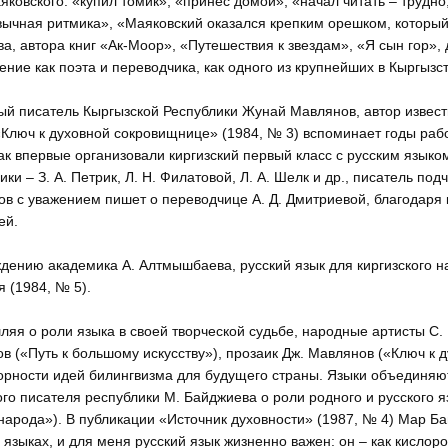
аяковского: «купил томик», «принес домой», «начал читать – трудн
ычная ритмика», «Маяковский оказался крепким орешком, который
а, автора книг «Ак-Моор», «Путешествия к звездам», «Я сын гор», 
ение как поэта и переводчика, как одного из крупнейших в Кыргызс
й писатель Кыргызской Республики Жунай Мавлянов, автор известн
«Ключ к духовной сокровищнице» (1984, № 3) вспоминает годы раб
как впервые организовали киргизский первый класс с русским языко
ики – З. А. Петрик, Л. Н. Филатовой, Л. А. Шелк и др., писатель п
в с уважением пишет о переводчице А. Д. Дмитриевой, благодаря 
ей.
дению академика А. Алтмышбаева, русский язык для киргизского н
я (1984, № 5).
яя о роли языка в своей творческой судьбе, народные артисты С. 
в («Путь к большому искусству»), прозаик Дж. Мавлянов («Ключ к
орности идей билингвизма для будущего страны. Языки объединяю
го писателя республики М. Байджиева о роли родного и русского 
народа»). В публикации «Источник духовности» (1987, № 4) Мар Ба
 языках, и для меня русский язык жизненно важен: он – как кислор