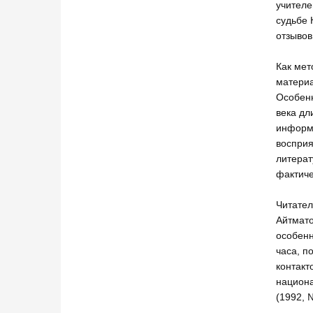
учителе
судьбе 
отзывов
Как мет
материа
Особенн
века дл
информа
восприя
литерат
фактиче
Читател
Айтмато
особенн
часа, п
контакт
национа
(1992, 