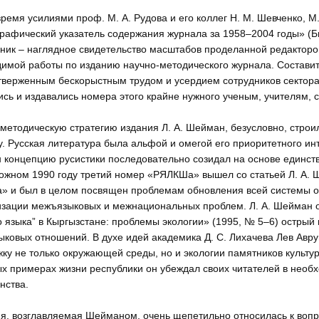
время усилиями проф. М. А. Рудова и его коллег Н. М. Шевченко, 
рафический указатель содержания журнала за 1958–2004 годы» (Би
ник – наглядное свидетельство масштабов проделанной редакторо
имой работы по изданию научно-методического журнала. Составит
верженным бескорыстным трудом и усердием сотрудников сектора
ись и издавались номера этого крайне нужного ученым, учителям, 
методическую стратегию издания Л. А. Шейман, безусловно, строил
у. Русская литература была альфой и омегой его приоритетного и
концепцию русистики последовательно созидал на основе единства
ложном 1990 году третий номер «РЯЛКШа» вышел со статьей Л. А.
а» и был в целом посвящен проблемам обновления всей системы о
зации межъязыковых и межнациональных проблем. Л. А. Шейман од
о языка” в Кыргызстане: проблемы экологии» (1995, № 5–6) остры
ковых отношений. В духе идей академика Д. С. Лихачева Лев Авру
ку не только окружающей среды, но и экологии памятников культур
х примерах жизни республики он убеждал своих читателей в необ
нства.
я, возглавляемая Шейманом, очень щепетильно относилась к вопр