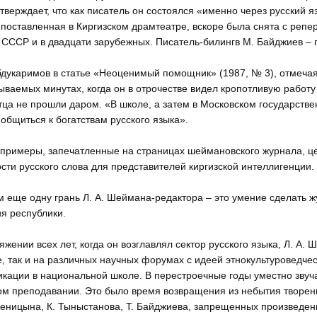
утверждает, что как писатель он состоялся «именно через русский 
 поставленная в Киргизском драмтеатре, вскоре была снята с репе
 СССР и в двадцати зарубежных. Писатель-билингв М. Байджиев – 
бдукаримов в статье «Неоценимый помощник» (1987, № 3), отмечая 
ываемых минутах, когда он в отрочестве видел кропотливую работу
тца не прошли даром. «В школе, а затем в Московском государств
общиться к богатствам русского языка».
 примеры, запечатленные на страницах шеймановского журнала, це
сти русского слова для представителей киргизской интеллигенции.
 еще одну грань Л. А. Шеймана-редактора – это умение сделать ж
я республики.
яжении всех лет, когда он возглавлял сектор русского языка, Л. А.
, так и на различных научных форумах с идеей этнокультуроведче
кации в национальной школе. В перестроечные годы уместно звуч
м преподавании. Это было время возвращения из небытия творений И
еницына, К. Тыныстанова, Т. Байджиева, запрещенных произведени