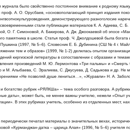
 журнала было свойственно постоянное внимание к родному яз
 проф. А. О. Орусбаев, «основополагающий принцип издания поко
нгвоэтнокультуроведения, демонстрирующего разноголосие наречи
своевременными стали публикации материалов К. А. Адиева, С. Б. Б
ой, О. Г. Симоновой, А. Бакирова, А. Дж. Джоокаевой об эпосе «Ма
го памятника в школе. Статья проф. Ч. Джолдошевой была богат
 Пушкина (1997, № 5–6). Словесник Е. Б. Дубинина (СШ № 4 г. Майл
ряжении тем и образов» (1999, № 1-2) делилась опытом организации
дений киргизской литературы в сопоставлении с образами и темам
вления произведений М. Ю. Лермонтова «Три пальмы» и «Смерть то
о и М. Алыбаева, С. Эралиева, С. Джусуева, Д. Садыкова и др. Не
орениями «Не позволяй душе лениться…», «Журавли» Н. А. Заболо
и богатство рубрик «РЯЛКШа» – тема особого разговора. А рубрик
ые даты», может быть, не менее важны учителю, нежели «Опыт у
тации». В этих рубриках учитель, особенно из отдаленных мест, на
периодически печатал материалы о значительных вехах, историческ
овой «Курманджан-датка – царица Алая» (1996, № 5–6) учителя п