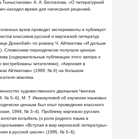
а Тыныстанова» А. А. Беспалова, «О литературной
ич находил время для написания рецензий,
толичных вузов проводит эксперименты и публикует
стов классиков русской и киргизской литератур.
ице Доненбай» по роману Ч. Айтматова «И дольше
, 4). Словесники периодически получали ценную
лова (содержательные публикации этого автора о
 востребованы читателями), «Киргизия в
нгиза Айтматова» (1989, № 6) на большом
сателя-земляка.
бенностях художественного двуязычия Чингиза
4, № 5–6), М. Т. Иманкуловой об изучении языковых
етодически ценным был опыт проведения классного
ская, 1994, № 3–4). Проблему киргизско-русских
 золотая колыбель (о роли родного языка в
Королькевич «Вступая в мир киргизской литературы»
ения в русской школе» (1995, № 5–6).