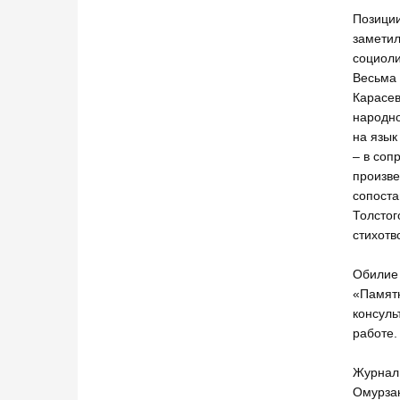
Позиции
заметил
социоли
Весьма 
Карасев
народно
на язык
– в соп
произве
сопоста
Толстог
стихотв
Обилие 
«Памятн
консуль
работе.
Журнал 
Омурзак