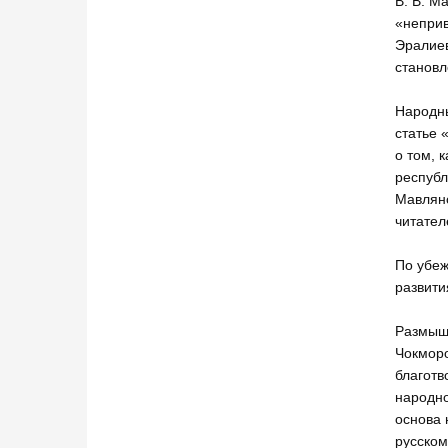
В. В. М
«неприв
Эралиев
становл
Народны
статье 
о том, 
республ
Мавляно
читател
По убеж
развити
Размышл
Чокморо
благотв
народно
основа 
русском