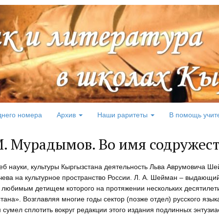
днего номера
Архив
Наши раритеты
В помощь учит
М. Мурадымов. Во имя содружест
еб науки, культуры Кыргызстана деятельность Льва Аврумовича Ш
чева на культурное пространство России. Л. А. Шейман – выдающи
, любимым детищем которого на протяжении нескольких десятилети
тана». Возглавляя многие годы сектор (позже отдел) русского языка
сумел сплотить вокруг редакции этого издания подлинных энтузиас