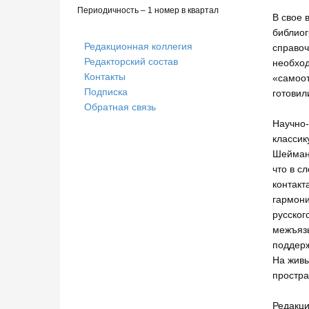
Периодичность – 1 номер в квартал
В свое 
библиог
Редакционная коллегия
справоч
Редакторский состав
необход
Контакты
«самоот
Подписка
готовил
Обратная связь
Научно-
классик
Шейман 
что в с
контакт
гармони
русског
межъязы
поддерж
На живы
простра
Редакци