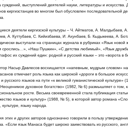
 суждений, выступлений деятелей науки, литературы и искусства. Д
ов киргизстанцев во многом был обусловлен последовательной де
а.
еся деятели киргизской культуры – Ч. Айтматов, А. Малдыбаев, А. 
ев, А. Куттубаев, С. Кийизбаева, И. Ахунбаев, Б. Кыдыкеева, А. Бот
дически выступали на страницах журнала в рубриках «Язык новой 
 срослись…», «Наш Пушкин», «С детства любимый», «Язык дружбы 
афос их суждений един: родной и русский языки – это «ворота в б
тор Насыр Давлесов восхищается «напевным, мудрым словом» наро
санов отмечает роль языка как широкой «дороги в большое искусст
 и русского языков на пути «к великой гуманистической культуре» 
«Неоценимое духовное богатство» (1982, № 6) размышляет о том, к
иональном росте. Весьма своевременной стала публикация статьи
ество языков и культур» (1988, № 5), в которой автор романа «С
, культуре, языку народа.
я этих и других авторов однозначно говорили в пользу утверждени
а. «Если язык Манаса будет широко заимствовать из русского, англи