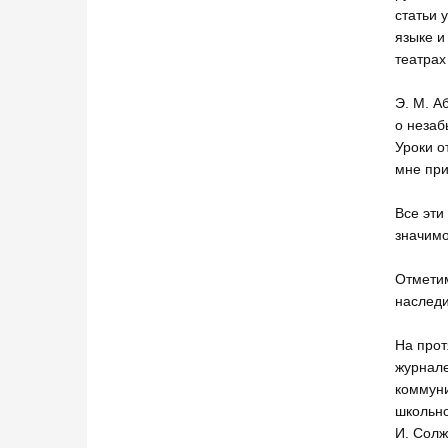
статьи 
языке и
театрах
Э. М. А
о незаб
Уроки о
мне при
Все эти
значимо
Отметим
наследи
На прот
журнале
коммуни
школьно
И. Солж