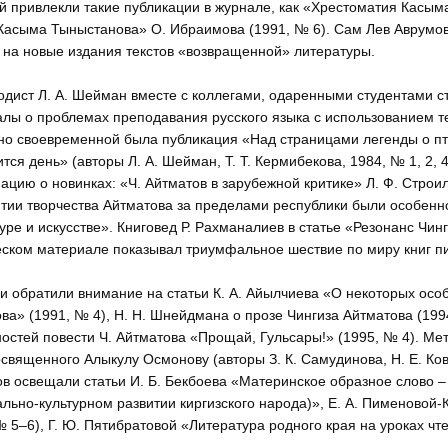
й привлекли такие публикации в журнале, как «Хрестоматия Касым
Касыма Тыныстанова» О. Ибраимова (1991, № 6). Сам Лев Аврумов
 на новые издания текстов «возвращенной» литературы.
одист Л. А. Шейман вместе с коллегами, одаренными студентами с
лы о проблемах преподавания русского языка с использованием тек
о своевременной была публикация «Над страницами легенды о пт
ится день» (авторы Л. А. Шейман, Т. Т. Кермибекова, 1984, № 1, 2
цию о новинках: «Ч. Айтматов в зарубежной критике» Л. Ф. Строи
тии творчества Айтматова за пределами республики были особенно
уре и искусстве». Книговед Р. Рахманалиев в статье «Резонанс Чи
ском материале показывал триумфальное шествие по миру книг пи
и обратили внимание на статьи К. А. Айылчиева «О некоторых осо
ва» (1991, № 4), Н. Н. Шнейдмана о прозе Чингиза Айтматова (199
остей повести Ч. Айтматова «Прощай, Гульсары!» (1995, № 4). М
освященного Алыкулу Осмонову (авторы З. К. Самудинова, Н. Е. Ков
ов освещали статьи И. Б. Бекбоева «Материнское образное слово –
льно-культурном развитии киргизского народа)», Е. А. Пименовой-
№ 5–6), Г. Ю. Пятибратовой «Литература родного края на уроках чт