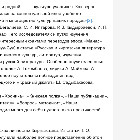
ыку и родной культуре учащихся. Как верно
ился на концептуальной идее учебного
й и многоцветие культур наших народов»
[2]
.
егалиева, С. И. Иптарова, Р. З. Кыдырбаевой, И. П.
нас», его исследователях и путях изучения
а интересными фактами переводов эпоса «Манас»
уу-Суу) в статье «Русская и киргизская литература
 диалога культур, литератур, изучения
и русской литературы. Особенно поучителен опыт
поля» А. Токомбаева, лирики А. Майкова, А.
 менее поучительны наблюдения над
цкого и «Красный джигит» Ш. Садыбакасова.
и «Хроника», «Книжная полка», «Наши публикации»,
чителя», «Вопросы методики», «Наши
ходил много для себя нужного в его практической
их личностях Кыргызстана. Из статьи Т. О.
олучили наиболее полное представление об этой