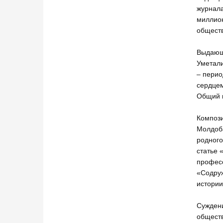
журнала
миллион
обществ
Выдающи
Уметали
– перио
сердцем
Общий п
Компози
Молдоба
родного
статье 
професс
«Содруж
истории
Суждени
обществ