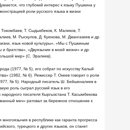
умается, что глубокий интерес к языку Пушкина у
монстрацией роли русского языка в жизни
Токомбаев, Т. Сыдыкбеков, К. Маликов, Т.
алиев, М. Рыскулов, Д. Куюкова, М. Джангазиев и др.
жизни, язык новой культуры», «Мы с Пушкиным
и братства», «Двуязычие в моей жизни» и др.
ольшой мир» (С. Эралиев).
да (1977, № 5), его собрат по искусству Калый
ва» (1982, № 6). Режиссер Т. Океев говорит о роли
(1977, № 5). Народный писатель Ш. Бейшеналиев в
акую роль сыграл русский язык в его
 народного писателя Кыргызстана Т. Касымбекова
ломанный меч» ратовал за бережное отношение к
я многоязычия в республике как гаранта прогресса
йского, турецкого и других языков, он станет