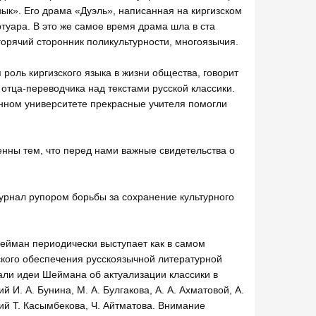
язык». Его драма «Дуэль», написанная на киргизском
ртуара. В это же самое время драма шла в ста
горячий сторонник поликультурности, многоязычия.
роль киргизского языка в жизни общества, говорит
 отца-переводчика над текстами русской классики.
енном университете прекрасные учителя помогли
нны тем, что перед нами важные свидетельства о
урнал рупором борьбы за сохранение культурного
 Шейман периодически выступает как в самом
ского обеспечения русскоязычной литературной
али идеи Шеймана об актуализации классики в
. А. Бунина, М. А. Булгакова, А. А. Ахматовой, А.
й Т. Касымбекова, Ч. Айтматова. Внимание