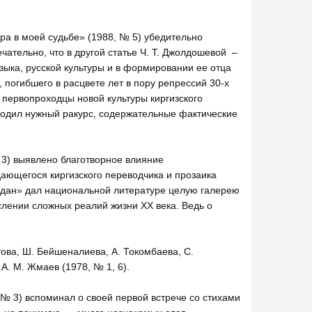
ура в моей судьбе» (1988, № 5) убедительно
ательно, что в другой статье Ч. Т. Джолдошевой –
зыка, русской культуры и в формировании ее отца
 погибшего в расцвете лет в пору репрессий 30-х
и первопроходцы новой культуры киргизского
аходил нужный ракурс, содержательные фактические
№ 3) выявлено благотворное влияние
дающегося киргизского переводчика и прозаика
йдан» дал национальной литературе целую галерею
лении сложных реалий жизни ХХ века. Ведь о
това, Ш. Бейшеналиева, А. Токомбаева, С.
А. М. Жмаев (1978, № 1, 6).
 № 3) вспоминал о своей первой встрече со стихами