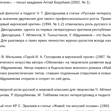
богаче», – писал академик Алтай Борубаев (2002, № 1).
ый филолог и педагог Ч. Т. Джолдошева в статье «Русская литерат
а значение двуязычия для своего профессионального роста. Примеч
рвый киргизский критик» (1994, № 1-2) отмечалась роль русского я
 Джолдошева, одного из первых литературных критиков республики,
Т. Джолдошев, Т. Айтматов, К. Тыныстанов, У. Абдукаимов – это был
 Для разговора о таких ярких личностях журнал русистов всегда н
алы.
е В. Мельника «Герой И. А. Гончарова в киргизской прозе» (1987, 
ического искусства автора «Обломова» на творческое развитие вы
 Абдукаимова. Автор первого в Кыргызстане военного романа «Ма
ских реалистических типов, ставших подлинным открытием в осмыс
Абдукаимова спорили и спорят по сей день.
творной роли русской и мировой классики для творчества Ч. Айтма
унова, Р. Шукурбекова, М. Тойбаева писал литературовед и педагог 
й поэт КР С. Эралиев в статье «Живой ток могучей поэзии» (1983,