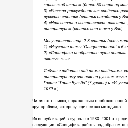
киргизской школы» (более 50 страниц маш
3) «Рассказ-рассуждение как средство раз
русского чтения» (статья находится у Вас
4) «Нравственно-эстетическое развитие у
литературы» (статья эта тоже у Вас).
Могу написать еще 2-3 статьи (есть мат
1) «Изучение темы “Олицетворение” в 6 к
2) «Специфика пообразного пути анализа 
школы». <…>
Сейчас я работаю над теми разделами, к
литературному чтению на русском языке
Гоголя “Тарас Бульба” (7 уроков) и «Изуче
1979 г.)
Читая этот список, поражаешься необыкновенной
круг проблем, интересующих ее как методиста.
Из ее публикаций в журнале в 1980–2001 гг. сре
следующие: «Специфика работы над образом-пер