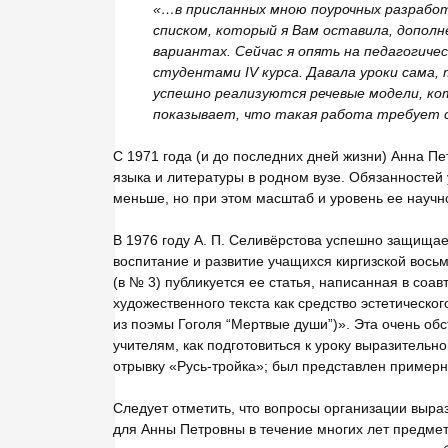
«…в присланных мною поурочных разработ
списком, который я Вам оставила, дополн
вариантах. Сейчас я опять на педагогичес
студентами
IV курса. Давала уроки сама
успешно реализуются речевые модели, к
показывает, что такая работа требует 
C 1971 года (и до последних дней жизни) Анна П
языка и литературы в родном вузе. Обязанностей 
меньше, но при этом масштаб и уровень ее научно
В 1976 году А. П. Селивёрстова успешно защища
воспитание и развитие учащихся киргизской восьм
(в № 3) публикуется ее статья, написанная в соа
художественного текста как средство эстетическо
из поэмы Гоголя “Мертвые души”)». Эта очень о
учителям, как подготовиться к уроку выразительн
отрывку «Русь-тройка»; был представлен пример
Следует отметить, что вопросы организации выра
для Анны Петровны в течение многих лет предмет