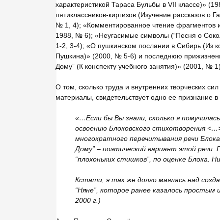
характеристикой Тараса Бульбы в VII классе)» (19
пятиклассников-киргизов (Изучение рассказов о Га
№ 1, 4); «Комментированное чтение фрагментов и
1988, № 6); «Неугасимые символы (“Песня о Соколе
1-2, 3-4); «О пушкинском послании в Сибирь (Из 
Пушкина)» (2000, № 5-6) и последнюю прижизнен
Дому” (К конспекту учебного занятия)» (2001, № 1)
О том, сколько труда и внутренних творческих с
материалы, свидетельствует одно ее признание в
«…Если бы Вы знали, сколько я помучилась
освоению Блоковского стихотворения <…> 
многократного перечитывания речи Блока 
Дому” – поэтический вариант этой речи. П
“плохоньких стишков”, по оценке Блока. Ни
Кстати, я так же долго маялась над соз
“Няне”, которое ранее казалось простым 
2000 г.)