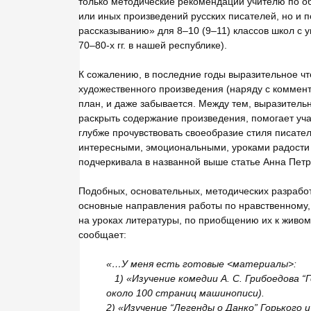
только методические рекомендации учителю по о
или иных произведений русских писателей, но и
рассказыванию» для 8–10 (9–11) классов школ с 
70–80-х гг. в нашей республике).
К сожалению, в последние годы выразительное чт
художественного произведения (наряду с коммен
план, и даже забывается. Между тем, выразитель
раскрыть содержание произведения, помогает уч
глубже прочувствовать своеобразие стиля писате
интересными, эмоциональными, уроками радости 
подчеркивала в названной выше статье Анна Петр
Подобных, основательных, методических разработ
основные направления работы по нравственному, 
на уроках литературы, по приобщению их к живом
сообщает:
«…У меня есть готовые <материалы>:
1) «Изучение комедии А. С. Грибоедова “Г
около 100 страниц машинописи).
2) «Изучение “Легенды о Данко” Горького