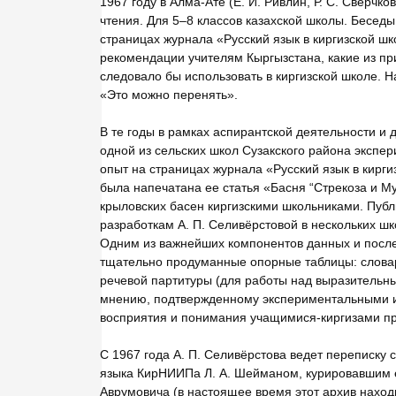
1967 году в Алма-Ате (Е. И. Ривлин, Р. С. Сверчк
чтения. Для 5–8 классов казахской школы. Бесед
страницах журнала «Русский язык в киргизской шко
рекомендации учителям Кыргызстана, какие из п
следовало бы использовать в киргизской школе. Н
«Это можно перенять».
В те годы в рамках аспирантской деятельности и 
одной из сельских школ Сузакского района экспе
опыт на страницах журнала «Русский язык в кирги
была напечатана ее статья «Басня “Стрекоза и Му
крыловских басен киргизскими школьниками. Публ
разработкам А. П. Селивёрстовой в нескольких шко
Одним из важнейших компонентов данных и посл
тщательно продуманные опорные таблицы: слова
речевой партитуры (для работы над выразительным
мнению, подтвержденному экспериментальными и
восприятия и понимания учащимися-киргизами пр
С 1967 года А. П. Селивёрстова ведет переписку 
языка КирНИИПа Л. А. Шейманом, курировавшим е
Аврумовича (в настоящее время этот архив нахо