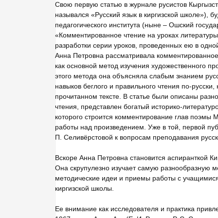
Свою первую статью в журнале русистов Кыргызста
назывался «Русский язык в киргизской школе»), 
педагогического института (ныне – Ошский госуда
«Комментированное чтение на уроках литератур
разработки серии уроков, проведенных ею в одной
Анна Петровна рассматривала комментированное ч
как основной метод изучения художественного п
этого метода она объясняла слабым знанием русс
навыков беглого и правильного чтения по-русски
прочитанном тексте. В статье были описаны раз
чтения, представлен богатый историко-литературо
которого строится комментирование глав поэмы 
работы над произведением. Уже в той, первой пу
П. Селивёрстовой к вопросам преподавания русск
Вскоре Анна Петровна становится аспиранткой Кир
Она скрупулезно изучает самую разнообразную ме
методические идеи и приемы работы с учащимися
киргизской школы.
Ее внимание как исследователя и практика привле