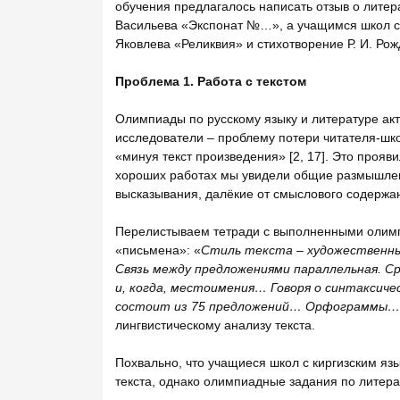
обучения предлагалось написать отзыв о литера
Васильева «Экспонат №…», а учащимся школ с 
Яковлева «Реликвия» и стихотворение Р. И. Р
Проблема 1.
Работа с текстом
Олимпиады по русскому языку и литературе ак
исследователи – проблему потери читателя-шк
«минуя текст произведения» [2, 17]. Это прояв
хороших работах мы увидели общие размышлен
высказывания, далёкие от смыслового содержа
Перелистываем тетради с выполненными олимп
«письмена»: «
Стиль текста – художественны
Связь между предложениями параллельная. Ср
и, когда, местоимения… Говоря о синтаксич
состоит из 75 предложений… Орфограммы…
лингвистическому анализу текста.
Похвально, что учащиеся школ с киргизским я
текста, однако олимпиадные задания по литера