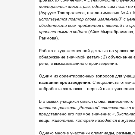
повторяется шесть раз, однако сам поэт не
(Аурууке Токторалиева, школа-гимназия № 4 г.
используется повтор слова
„маленький
“
с цел
обыденности всех предметов и явлений по с
проявленными в войне»
(Айке Мырзабраимова, 
Раимова).
Работа с художественной деталью на уроках л
обнаружение значимой детали; 2) объяснение е
речи, в высказываниях о произведении.
Одним из ориентировочных вопросов для учащ
названия произведения
. Специалисты отмечаю
«обработка заголовка – первый шаг к уяснению и
В отзывах учащихся смысл слова, вынесенного 
названия рассказа
„Реликвия
“
заключается в т
представлено его прямое значение
: «
„Экспон
вещи, животные, которые находятся в музея
Однако многие участники олимпиады, размышляя