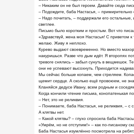
– Никаким он не был героем. Давайте сюда пис
– Подождите, баба Настасья, – примирительно с
– Надо почитать, – поддержали его остальные, 
светлее.
Письмо было коротким и простым. Вот что писа
«Здравствуй, жена моя Настасья! С приветом к т
желаю. Живу я неплохо.
Курево выдают своевременно. Но вместо махорк
накуришься. Разве что дым идёт. Я второпях п
тревоге снялись – забыл сунуть в вещмешок. Те
они не успевают высохнуть. Приходится надев
Мы сейчас больше копаем, чем стреляем. Копаеш
щемит сердце. А сколько ещё провоюем, не зн
Кланяйся дедусе Ивану, всем родным и соседя
Когда кончили чтение письма, конопатенькая по
– Нет, это не реликвия.
– Понимаете, баба Настасья, не реликвия, – с 
А клятвы нет.
– Какой клятвы? – глухо спросила баба Настась
«Умрём, но не отступим!» – как по-писаному ск
Баба Настасья изумлённо посмотрела на ребят