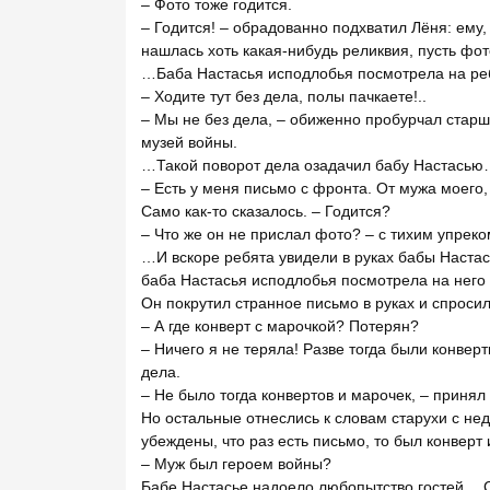
– Фото тоже годится.
– Годится! – обрадованно подхватил Лёня: ему,
нашлась хоть какая-нибудь реликвия, пусть фот
…Баба Настасья исподлобья посмотрела на ре
– Ходите тут без дела, полы пачкаете!..
– Мы не без дела, – обиженно пробурчал старш
музей войны.
…Такой поворот дела озадачил бабу Настасью
– Есть у меня письмо с фронта. От мужа моего,
Само как-то сказалось. – Годится?
– Что же он не прислал фото? – с тихим упреко
…И вскоре ребята увидели в руках бабы Настас
баба Настасья исподлобья посмотрела на него 
Он покрутил странное письмо в руках и спросил
– А где конверт с марочкой? Потерян?
– Ничего я не теряла! Разве тогда были конверт
дела.
– Не было тогда конвертов и марочек, – принял
Но остальные отнеслись к словам старухи с не
убеждены, что раз есть письмо, то был конверт
– Муж был героем войны?
Бабе Настасье надоело любопытство гостей… С