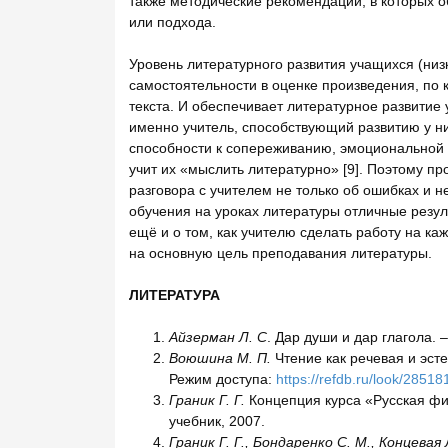
также методические рекомендации, в которых о
или подхода.
Уровень литературного развития учащихся (низ
самостоятельности в оценке произведения, по
текста. И обеспечивает литературное развитие 
именно учитель, способствующий развитию у н
способности к сопереживанию, эмоциональной и 
учит их «мыслить литературно» [9]. Поэтому 
разговора с учителем не только об ошибках и 
обучения на уроках литературы отличные резу
ещё и о том, как учителю сделать работу на к
на основную цель преподавания литературы.
ЛИТЕРАТУРА
Айзерман Л. С
. Дар души и дар глагола. –
Воюшина М. П.
Чтение как речевая и эсте
Режим доступа:
https://refdb.ru/look/285
Граник Г. Г.
Концепция курса «Русская фил
учебник, 2007.
Граник Г. Г., Бондаренко С. М., Концевая 