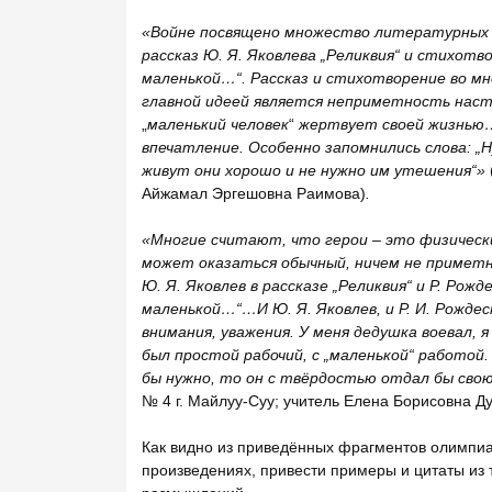
«Войне посвящено множество литературных
рассказ Ю. Я. Яковлева
„Реликвия
“
и стихотво
маленькой…
“
. Рассказ и стихотворение во мн
главной идеей является неприметность насто
„
маленький человек
“
жертвует своей жизнью… 
впечатление. Особенно запомнились слова:
„Н
живут они хорошо и не нужно им утешения
“
»
Айжамал Эргешовна Раимова)
.
«Многие считают, что герои – это физическ
может оказаться обычный, ничем не приметн
Ю. Я. Яковлев в рассказе
„Реликвия
“
и Р. Рожд
маленькой…
“
…И Ю. Я. Яковлев, и Р. И. Рожд
внимания, уважения. У меня дедушка воевал, 
был простой рабочий, с
„маленькой
“
работой. 
бы нужно, то он с твёрдостью отдал бы свою
№ 4 г. Майлуу-Суу; учитель Елена Борисовна Д
Как видно из приведённых фрагментов олимпиа
произведениях, привести примеры и цитаты из 