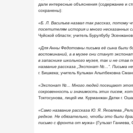
дали интересные объяснения (содержание и ст
сохранены):
«Б. Л. Васильев назвал так рассказ, потому 
посетителям история и много несказанных с
Чуйской области; учитель Бурулбубу Эсенжанов
«Для Анны Федотовны письма её сына были б
воспоминаний, а в музее они станут экспона
в запаснике школьного музея, так и не став
название рассказа
„Экспонат №…
“
. Письма н
г. Бишкека; учитель Кульжан Алыпбековна Сман
«Экспонат №… Много людей посещают этот м
сокровенность и значимость этих писем, кот
Токтосунова, лицей им. Курманжан Датки г. Оша
«Само название рассказа Ю. Я. Яковлева
„Рел
редкое. Не обязательно, чтобы это были дра
письмо с фронта от мужа»
(Гульзат Ганиева, 