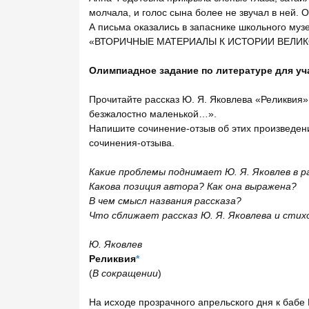
молчала, и голос сына более не звучал в ней. О
А письма оказались в запаснике школьного муз
«ВТОРИЧНЫЕ МАТЕРИАЛЫ К ИСТОРИИ ВЕЛИ
Олимпиадное задание по литературе для уч
Прочитайте рассказ Ю. Я. Яковлева «Реликвия»
безжалостно маленькой…».
Напишите сочинение-отзыв об этих произведен
сочинения-отзыва.
Какие проблемы поднимает Ю.
Я.
Яковлев в
р
Какова позиция автора? Как она выражена?
В чем смысл названия рассказа?
Что сближает рассказ Ю.
Я.
Яковлева и стих
Ю. Яковлев
Реликвия
*
(
В сокращении
)
На исходе прозрачного апрельского дня к бабе