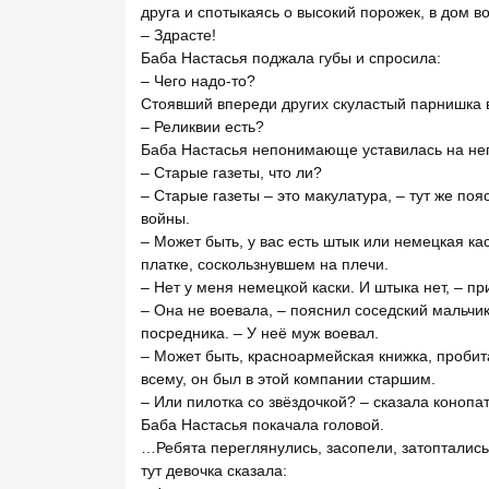
друга и спотыкаясь о высокий порожек, в дом в
– Здрасте!
Баба Настасья поджала губы и спросила:
– Чего надо-то?
Стоявший впереди других скуластый парнишка в
– Реликвии есть?
Баба Настасья непонимающе уставилась на нег
– Старые газеты, что ли?
– Старые газеты – это макулатура, – тут же по
войны.
– Может быть, у вас есть штык или немецкая ка
платке, соскользнувшем на плечи.
– Нет у меня немецкой каски. И штыка нет, – п
– Она не воевала, – пояснил соседский мальчик
посредника. – У неё муж воевал.
– Может быть, красноармейская книжка, пробита
всему, он был в этой компании старшим.
– Или пилотка со звёздочкой? – сказала конопа
Баба Настасья покачала головой.
…Ребята переглянулись, засопели, затоптались 
тут девочка сказала: