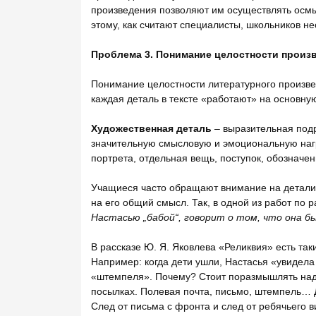
произведения позволяют им осуществлять осмы
этому, как считают специалисты, школьников не
Проблема 3. Понимание целостности произ
Понимание целостности литературного произведе
каждая деталь в тексте «работают» на основную
Художественная деталь
– выразительная под
значительную смысловую и эмоциональную нагр
портрета, отдельная вещь, поступок, обозначен
Учащиеся часто обращают внимание на детали,
на его общий смысл. Так, в одной из работ по 
Настасью
„бабой
“
, говорит о том, что она б
В рассказе Ю. Я. Яковлева «Реликвия» есть так
Например: когда дети ушли, Настасья «увидела
«штемпеля». Почему? Стоит поразмышлять над э
посылках. Полевая почта, письмо, штемпель… 
След от письма с фронта и след от ребячьего в