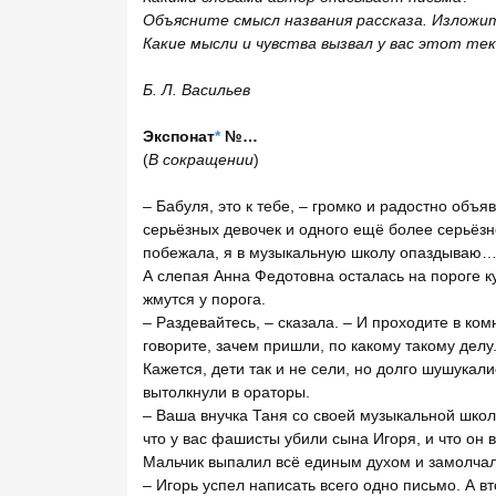
Объясните смысл названия рассказа. Изложит
Какие мысли и чувства вызвал у вас этот те
Б. Л. Васильев
Экспонат
*
№…
(
В сокращении
)
– Бабуля, это к тебе, – громко и радостно объя
серьёзных девочек и одного ещё более серьёзно
побежала, я в музыкальную школу опаздываю
А слепая Анна Федотовна осталась на пороге ку
жмутся у порога.
– Раздевайтесь, – сказала. – И проходите в ко
говорите, зачем пришли, по какому такому делу
Кажется, дети так и не сели, но долго шушукали
вытолкнули в ораторы.
– Ваша внучка Таня со своей музыкальной шко
что у вас фашисты убили сына Игоря, и что он 
Мальчик выпалил всё единым духом и замолчал
– Игорь успел написать всего одно письмо. А 