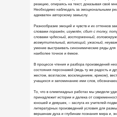
реакцию, опираясь на текст, доказывая своё м
Необходимо наблюдать за эмоциональными реак
адекватен авторскому замыслу.
Разнообразие эмоций и чувств и их оттенков за
словами
поражён, изумлён, сбит с толку, пот
словами
чудесный, восторженный, головокру
возмутительный, вопиющий, ужасный, неува
умение выстраивать синонимические ряды для 
наиболее точное и ёмкое.
В процессе чтения и разбора произведений н
состояния персонажей (ведь ту же радость и д
жестом, возгласом, восклицанием, криком), ве
учащихся и запоминанию ими слов, обозначаю
То, что в олимпиадных работах мы увидели уд
принадлежит истории и далека от современнос
юношей и девушек, – заслуга их учителей-подв
литературных произведений условия для размышл
вершинам духа и глубинам познания мира и, зна