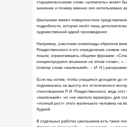
старшеклассникам слово «штемпель» может быть
значение и почему именно оно использовано ав
Школьники имеют поверхностное представление 
подробности, которая несёт лишь дополнитель
художественной идеей произведения.
Например, участники олимпиады обратили внима
Рождественского и его определение словом «ма
пошли, ограничившись общими фразами:
«Сло
концентрирует внимание на этом слове»; «
(повтор слова «маленький». –
И. Н.
)
раскрывае
Если мы хотим, чтобы учащиеся доходили до г
поднимались на высоту его эстетического восп
стихотворении Р. И. Рождественского, ведь это
«маленький», но «не хватило мрамора» для со
«полный рост» этого маленького человека на во
будней.
В отдельных работах школьников есть такое по
фразах их сочинений:
«…значимость и ценно