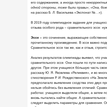
его содержанием, а иногда просто некорректны
одной стороны, тоже были правы
»;
«Она, бож
на рассказ Б. Л. Васильева «Экспонат №…»).
В 2019 году олимпиадное задание для учащихс
отзыва особого рода – сравнительного эссе: ну
Эссе –
это сочинение, выражающее собственно
прочитанному произведению. В эссе важно под
Сравнительное эссе так же, как и отзыв, строит
Анализ результатов олимпиады выявил, что уч
сравнительного эссе. Они пошли по пути напис
другое. При этом учащиеся бóльшую часть сво
рассказу Ю. Я. Яковлева «Реликвия», и во мног
стихотворения Р. И. Рождественского «На Зем
предполагало выявление сходства этих двух пр
нельзя обойтись без выявления отличий. Срав
работах: учащиеся выделяли общее, а затем п
вновь пытались найти общее. А сравнительное 
следует выделить параметры для сравнения. Он