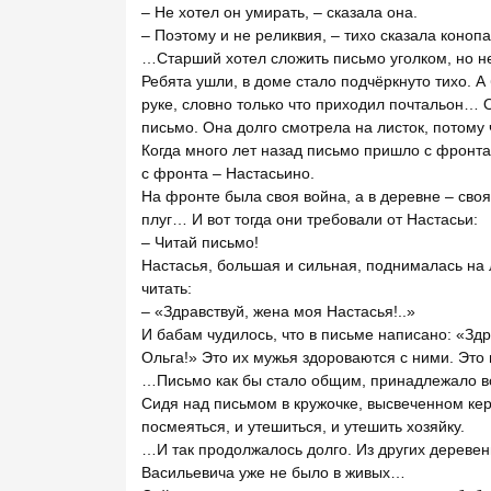
– Не хотел он умирать, – сказала она.
– Поэтому и не реликвия, – тихо сказала конопа
…Старший хотел сложить письмо уголком, но не
Ребята ушли, в доме стало подчёркнуто тихо. А
руке, словно только что приходил почтальон… О
письмо. Она долго смотрела на листок, потому 
Когда много лет назад письмо пришло с фронт
с фронта – Настасьино.
На фронте была своя война, а в деревне – своя
плуг… И вот тогда они требовали от Настасьи:
– Читай письмо!
Настасья, большая и сильная, поднималась на 
читать:
– «Здравствуй, жена моя Настасья!..»
И бабам чудилось, что в письме написано: «Зд
Ольга!» Это их мужья здороваются с ними. Эт
…Письмо как бы стало общим, принадлежало 
Сидя над письмом в кружочке, высвеченном кер
посмеяться, и утешиться, и утешить хозяйку.
…И так продолжалось долго. Из других деревен
Васильевича уже не было в живых…