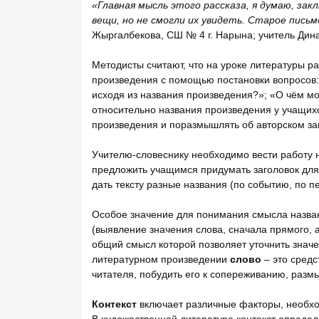
«Главная мысль этого рассказа, я думаю, зак
вещи, но не смогли их увидеть. Старое пись
Жыргалбекова, СШ № 4 г. Нарына; учитель Дин
Методисты считают, что на уроке литературы р
произведения с помощью постановки вопросов: 
исходя из названия произведения?»; «О чём м
относительно названия произведения у учащих
произведения и поразмышлять об авторском за
Учителю-словеснику необходимо вести работу на
предложить учащимся придумать заголовок для 
дать тексту разные названия (по событию, по пе
Особое значение для понимания смысла назван
(выявление значения слова, сначала прямого, а з
общий смысл которой позволяет уточнить значе
литературном произведении
слово
– это средс
читателя, побудить его к сопереживанию, разм
Контекст
включает различные факторы, необхо
В художественной литературе контекст определ