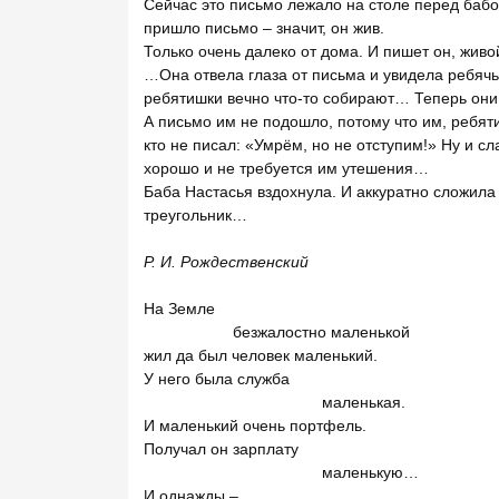
Сейчас это письмо лежало на столе перед бабой
пришло письмо – значит, он жив.
Только очень далеко от дома. И пишет он, жив
…Она отвела глаза от письма и увидела ребячь
ребятишки вечно что-то собирают… Теперь они
А письмо им не подошло, потому что им, ребяти
кто не писал: «Умрём, но не отступим!» Ну и сл
хорошо и не требуется им утешения…
Баба Настасья вздохнула. И аккуратно сложила
треугольник…
Р.
И.
Рождественский
На Земле
безжалостно маленькой
жил да был человек маленький.
У него была служба
маленькая.
И маленький очень портфель.
Получал он зарплату
маленькую…
И однажды –