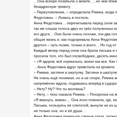
…Она вскоре позабыла о визите…, но чем ближ
безадресную тревогу.
– Переутомление, – определила Римма, когда
Федотовны. – Ложись в постель.
Анна Федотовна… перечитывала перед сном зав
так же слыша голоса двух из трёх полученных е
его друга… Они были очень похожи, эти два гол
общая жизнь и, как подозревала Анна Федотовн
другого – чуть позже, только и всего… Но год от
Каждый вечер перед сном она брала письма и 
просила того, кто был посвободнее, десять мин
– «Я здоров, всё нормально, воюю как все. Как 
…Анна Федотовна вдруг привстала на кровати.
– Римма, загляни в шкатулку. Загляни в шкатул
Не очень ещё понимая, но и не споря, Римма в
напряжённо ждала, подавшись вперёд в судор
– Нету? Ну? Что ты молчишь?
– Нету, – тихо сказала Римма. – Похоронка на м
«Я вернусь, мама»… Она ясно помнила, где, ка
Письма, пользуясь её слепотой, вынули не из ш
не только она, но и её душа…
Анна Федотовна прикрыла слепые глаза, затаи