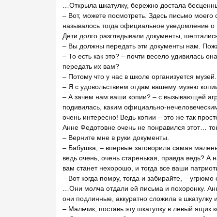
…Открыла шкатулку, бережно достала бесценны
– Вот, можете посмотреть. Здесь письмо моего 
называлось тогда официальное уведомление о 
Дети долго разглядывали документы, шептали
– Вы должны передать эти документы нам. Пож
– То есть как это? – почти весело удивилась о
передать их вам?
– Потому что у нас в школе организуется музей.
– Я с удовольствием отдам вашему музею копии
– А зачем нам ваши копии? – с вызывающей агр
подивилась, каким официально-нечеловеческим 
очень интересно! Ведь копии – это же так прост
Анне Федотовне очень не понравился этот… т
– Верните мне в руки документы.
– Бабушка, – впервые заговорила самая маленьк
ведь очень, очень старенькая, правда ведь? А 
вам станет нехорошо, и тогда все ваши патриот
– Вот когда помру, тогда и забирайте, – угрюмо
…Они молча отдали ей письма и похоронку. Ан
они подлинные, аккуратно сложила в шкатулку и
– Мальчик, поставь эту шкатулку в левый ящик 