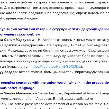
вательность работы на уроке и возможное использование совреме
я. Для закрепления темы подготовлены презентация и видеоигра (
ые слова:
сложноподчинённое предложение, определительное пр
й», предложный падеж.
рус тилин бөтөн тил катары окутуунун негизги деңгээлинде 
өз менен татаал сүйлөм
а Сания Марсуевна
– И. Арабаев атындагы Кыргыз мамлекеттик 
на адабияты кафедрасынын ага окутуучусу. E-mail:
yuburova@mail.
ция.
Макалада орус тилин бөтөн тил катары окутуунун базалык де
 темасы боюнча сабакты иштеп чыгуу сунушталат. Сабакта иштин 
гияларын жана окуу куралдарын колдонуу мүмкүндүгү көрсөтүлгөн
ган (жарыяланган:
https://youtu.be/Np-h9GDCMDE
).
үү сөздөр
: татаал сүйлөм, багыңкы аныктооч, бириктирүүчү сөз «
 complex sentence with the union word «which» in the preposition
 non-native language
va Saniya Marsuevna
– Senior Lecturer, Department of Russian Langu
iversity, named after I. Arabaeva. E-mail:
yuburova@mail.ru
tion
. The article presents the development of a lesson on the topic “