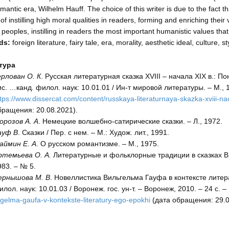
omantic era, Wilhelm Hauff. The choice of this writer is due to the fact th
of instilling high moral qualities in readers, forming and enriching their 
t peoples, instilling in readers the most important humanistic values that
ds:
foreign literature, fairy tale, era, morality, aesthetic ideal, culture, s
тура
ерлован О. К
. Русская литературная сказка XVIII – начала XIX в.: П
с. …канд. филол. наук: 10.01.01 / Ин-т мировой литературы. – М., 1
tps://www.dissercat.com/content/russkaya-literaturnaya-skazka-xviii-nac
бращения: 20.08.2021).
орозов А. А
. Немецкие волшебно-сатирические сказки. – Л., 1972.
ауф В
. Сказки / Пер. с нем. – М.: Худож. лит., 1991.
аймин Е. А
. О русском романтизме. – М., 1975.
ртемьева О. А.
Литературные и фольклорные традиции в сказках В. Г
983. – № 5.
ернышова М. В
. Новеллистика Вильгельма Гауфа в контексте литер
лол. наук: 10.01.03 / Воронеж. гос. ун-т. – Воронеж, 2010. – 24 с. 
lgelma-gaufa-v-kontekste-literatury-ego-epokhi
(дата обращения: 29.0