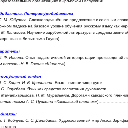
образовательных организациях Кыргызской Республики………
дидактика. Литературодидактика
С. М. Юбурова.
Сложноподчинённое предложение с союзным слово
ожном падеже на базовом уровне обучения русскому языку как н
. М. Капалова.
Изучение зарубежной литературы в среднем звене о
римере сказок Вильгельма Гауфа)………………………………………
раритеты
Л. Ф. Илеева.
Опыт педагогической интерпретации произведений л
 повесть Н. В. Гоголя «Шинель»
)………………………………………… 
-популярный отдел
А. С. Кацев, И. В. Крапивина.
Язык – вместилище души……………
. О. Орусбаев.
Язык как средство воспитания духовности…………
. Маматкаримова, Н. М. Мурадымов.
Дорогами кавказского пленни
летию поэмы А. С. Пушкина «Кавказский пленник»
)……………………
юбиляры
Б. Т. Койчуев, С. С. Данабаева.
Художественный мир Анэса Зарифья
илею мэтра……………………………………………………………………………