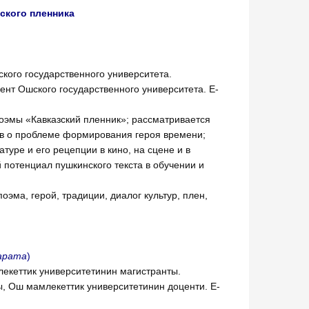
ского пленника
ского государственного университета.
ент Ошского государственного университета. E-
оэмы «Кавказский пленник»; рассматривается
лов о проблеме формирования героя времени;
уре и его рецепции в кино, на сцене и в
 потенциал пушкинского текста в обучении и
оэма, герой, традиции, диалог культур, плен,
арата
)
екеттик университетинин магистранты.
, Ош мамлекеттик университетинин доценти. E-