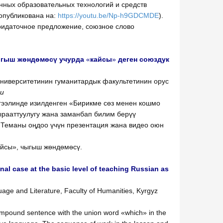
нных образовательных технологий и средств
опубликована на:
https://youtu.be/Np-h9GDCMDE
).
идаточное предложение, союзное слово
чыгыш жөндөмөсү учурда
«
кайсы
»
деген союздук
университетинин гуманитардык факультетинин орус
ru
ңгээлинде изилденген «Бирикме сөз менен кошмо
ырааттуулугу жана заманбап билим берүү
. Теманы оңдоо үчүн презентация жана видео оюн
кайсы», чыгыш жөндөмөсү.
al case at the basic level of teaching Russian as
age and Literature, Faculty of Humanities, Kyrgyz
Compound sentence with the union word «which» in the