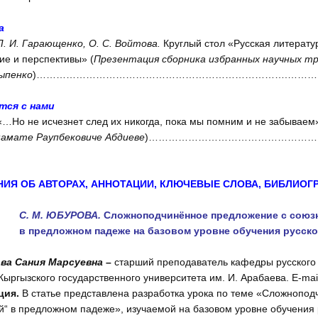
а
Л. И. Гарающенко, О. С. Войтова.
Круглый стол «Русская литерату
ие и перспективы» (
Презентация сборника избранных научных тр
лыпенко
)………………………………………………………………….……………
ся с нами
«…Но не исчезнет след их никогда, пока мы помним и не забываем
амате Раупбековиче Абдиеве
)………………………………………………
НИЯ ОБ АВТОРАХ, АННОТАЦИИ, КЛЮЧЕВЫЕ СЛОВА, БИБЛИОГ
С. М. ЮБУРОВА.
Сложноподчинённое предложение с союз
в предложном падеже на базовом уровне обучения русско
ва Сания Марсуевна
–
старший преподаватель кафедры русского 
Кыргызского государственного университета им. И. Арабаева. E-mai
ция.
В статье представлена разработка урока по теме «Сложнопо
й“ в предложном падеже», изучаемой на базовом уровне обучения 