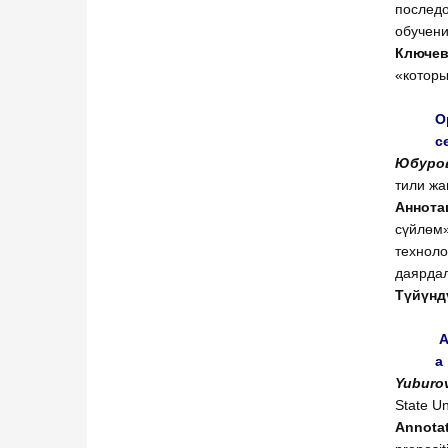
последо
обучени
Ключев
«которы
О
с
Юбуров
тили жа
Аннота
сүйлөм»
техноло
даярдал
Түйүнд
A
a
Yuburo
State Un
Annota