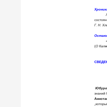
Хроник
состоян
Г. Н. Х
Остают
(
О Калм
СВЕДЕ
Юбуро
знаний 
Аннота
„которы