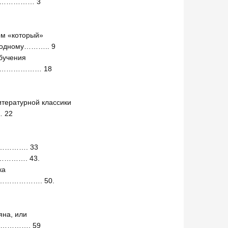
…………………… 3
м «который»
еродному……….. 9
бучения
…………………… 18
итературной классики
22
……………. 33
……………. 43.
ка
……………. 50.
на, или
………. 59