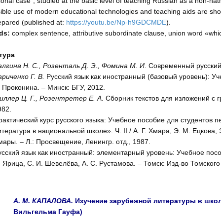
ional case”, studied at the basic level of teaching Russian as a non-n
ible use of modern educational technologies and teaching aids are show
pared (published at:
https://youtu.be/Np-h9GDCMDE
).
ds:
complex sentence, attributive subordinate clause, union word «whic
тура
алгина Н. С., Розенталь Д. Э., Фомина М. И
. Современный русский 
ариченко Г. В.
Русский язык как иностранный (базовый уровень): Уче
. Проконина. – Минск: БГУ, 2012.
иллер Ц. Г., Розентретер Е. А.
Сборник текстов для изложений с 
982.
рактический курс русского языка: Учебное пособие для студентов пе
тература в национальной школе». Ч. II / А. Г. Хмара, Э. М. Ецкова, Э
мары. – Л.: Просвещение, Ленингр. отд., 1987.
усский язык как иностранный: элементарный уровень: Учебное пособи
. Ярица, С. И. Шевелёва, А. С. Рустамова. – Томск: Изд-во Томского
А. М. КАПАЛОВА.
Изучение зарубежной литературы в школе
Вильгельма Гауфа)