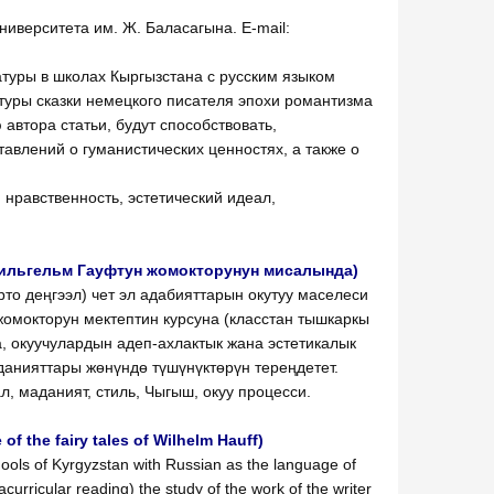
ниверситета им. Ж. Баласагына. E-mail:
туры в школах Кыргызстана с русским языком
атуры сказки немецкого писателя эпохи романтизма
автора статьи, будут способствовать,
авлений о гуманистических ценностях, а также о
, нравственность, эстетический идеал,
(Вильгельм Гауфтун жомокторунун мисалында)
то деңгээл) чет эл адабияттарын окутуу маселеси
жомокторун мектептин курсуна (класстан тышкаркы
, окуучулардын адеп-ахлактык жана эстетикалык
данияттары жөнүндө түшүнүктөрүн тереңдетет.
л, маданият, стиль, Чыгыш, окуу процесси.
of the fairy tales of Wilhelm Hauff)
chools of Kyrgyzstan with Russian as the language of
acurricular reading) the study of the work of the writer