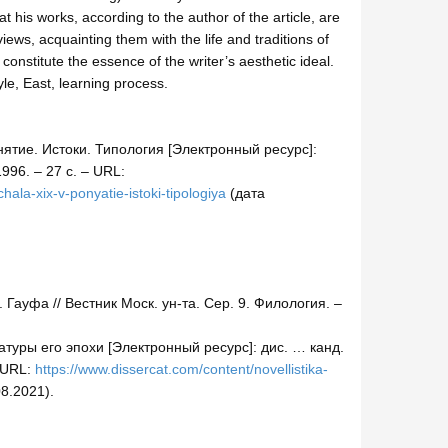
at his works, according to the author of the article, are
views, acquainting them with the life and traditions of
 constitute the essence of the writer’s aesthetic ideal.
tyle, Еast, learning process.
онятие. Истоки. Типология [Электронный ресурс]:
996. – 27 с. – URL:
hala-xix-v-ponyatie-istoki-tipologiya
(дата
ауфа // Вестник Моск. ун-та. Сер. 9. Филология. –
атуры его эпохи [Электронный ресурс]: дис. … канд.
– URL:
https://www.dissercat.com/content/novellistika-
8.2021).