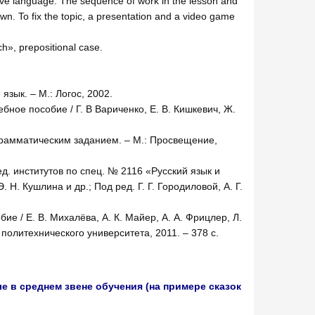
ative language. The sequence of work in the lesson and
n. To fix the topic, a presentation and a video game
h», prepositional case.
язык. – М.: Логос, 2002.
бное пособие / Г. В Вариченко, Е. В. Кишкевич, Ж.
грамматическим заданием. – М.: Просвещение,
д. институтов по спец. № 2116 «Русский язык и
. Н. Кушлина и др.; Под ред. Г. Г. Городиловой, А. Г.
е / Е. В. Михалёва, А. К. Майер, А. А. Фрицлер, Л.
 политехнического университета, 2011. – 378 с.
 в среднем звене обучения (на примере сказок