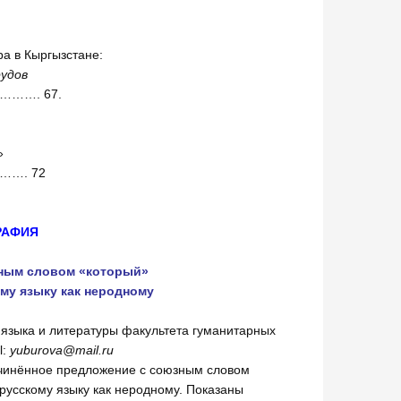
ра в Кыргызстане:
удов
…. 67.
»
…. 72
РАФИЯ
ным словом «который»
му языку как неродному
языка и литературы факультета гуманитарных
l:
yuburova@mail.ru
дчинённое предложение с союзным словом
русскому языку как неродному. Показаны