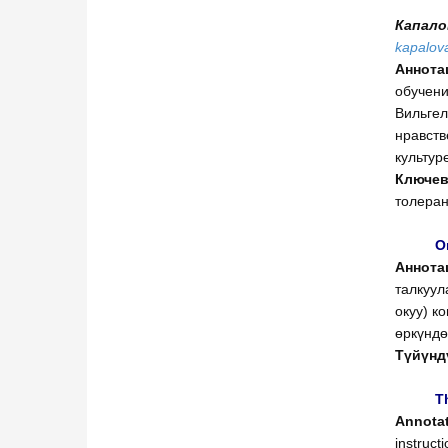
Капало
kapalova
Аннота
обучени
Вильгел
нравств
культур
Ключев
толеран
О
Аннота
талкуул
окуу) к
өркүндө
Түйүнд
Th
Annotat
instruct