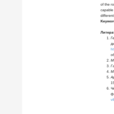
of the r
capable 
differen
Key
wor
Литера
Г
ди
ht
о
М
Г
М
А
1
Ч
фи
vi