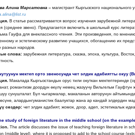
ва Алина Марсатовна –
магистрант Кыргызского национального у
.alina@list.ru
ция.
В статье рассматривается вопрос изучения зарубежной литера
я (среднее звено). Предлагается включить в школьный курс литер
ьма Гауфа для внеклассного чтения. Эти произведения, по мнению 
енному и эстетическому развитию учащихся, обогащению их предст
е разных народов.
ые слова:
зарубежная литература, сказка, эпоха, культура, Восток
тность.
кутуунун мектеп орто звеносунда чет элдик адабиятты окуу 
ция.
Макалада Кыргызстандын орус тили окуткан мектептеринде (ор
анат, романтизм доордун өкүлү немец жазуучу Вильгельм Гауфтун 
ошуу сунушталат. Бул чыгармалар, макаланын авторунун айтымында
өсүнө, алардынгуманистик баалуктар жана ар кандай элдердин ма
үү сөздөр:
чет элдик адабият, жомок, доор, адеп, эстетикалык идеа
e study of foreign literature in the middle school (on the example 
ion.
The article discusses the issue of teaching foreign literature in s
ion (middle level), where it is proposed to add to the school course (extr