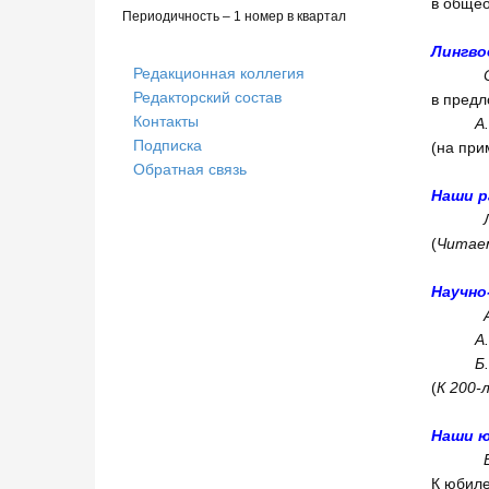
в обще
Периодичность – 1 номер в квартал
Лингво
Редакционная коллегия
Редакторский состав
в предл
Контакты
А
Подписка
(на п
Обратная связь
Наши 
(
Читаем
Научно
А
Б
(
К 200-
Наши 
К юб