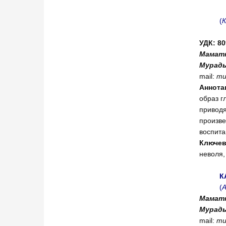
(
К
УДК: 80
Маматк
Мурад
mail:
mu
Аннота
образ г
приводя
произве
воспита
Ключе
неволя,
К
(
А
Маматк
Мурад
mail:
mu