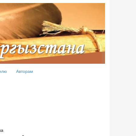
елю
Авторам
ка