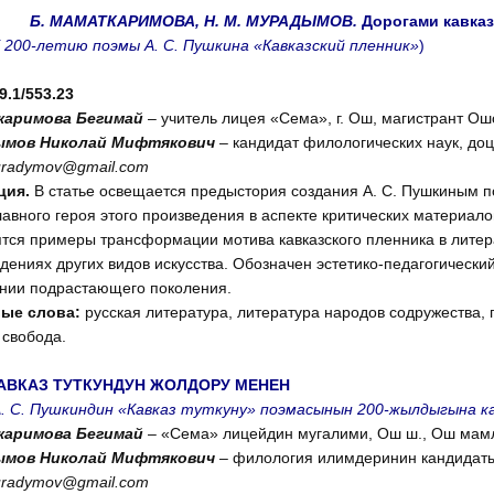
Б. МАМАТКАРИМОВА,
Н. М. МУРАДЫМОВ.
Дорогами кавказ
 200-летию поэмы А. С. Пушкина «Кавказский пленник»
)
9.1/553.23
аримова Бегимай
– учитель лицея «Сема», г. Ош, магистрант Ош
ымов Николай Мифтякович
– кандидат филологических наук, доц
radymov
@
gmail
.
com
ция.
В статье освещается предыстория создания А. С. Пушкиным п
лавного героя этого произведения в аспекте критических материа
тся примеры трансформации мотива кавказского пленника в литерат
дениях других видов искусства. Обозначен эстетико-педагогический
нии подрастающего поколения.
в
ые слова:
русская литература, литература народов содружества, п
 свобода.
АВКАЗ ТУТКУНДУН ЖОЛДОРУ МЕНЕН
. С. Пушкиндин «Кавказ туткуну» поэмасынын 200-жылдыгына к
аримова Бегимай
– «Сема» лицейдин мугалими, Ош ш., Ош мамл
ымов Николай Мифтякович
– филология илимдеринин кандидаты
radymov@gmail.com