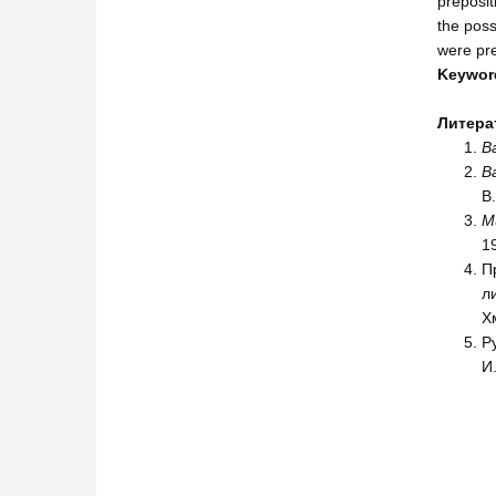
preposit
the poss
were pre
Keywor
Литера
В
В
В
М
1
П
ли
Х
Р
И