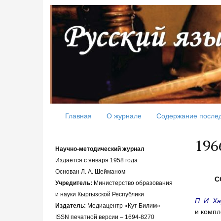
Главная
О журнале
Содержание после
196
Научно-методический журнал
Издается с января 1958 года
Основан Л. А. Шейманом
С
Учредитель:
Министерство образования
и науки Кыргызской Республики
П. И. Х
Издатель:
Медиацентр «Кут Билим»
и ком
ISSN печатной версии – 1694-8270