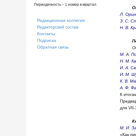
Периодичность – 1 номер в квартал
О
Л. Орин
Редакционная коллегия
З. С. С
Редакторский состав
Н. В. К
Контакты
Подписка
П
Обратная связь
О
М. А. П
Н. М. К
И. А. С
И. М. Ш
К. В. М
А. Ф. 
К ито
Предвар
для VI
К
М. И. З
«Как п