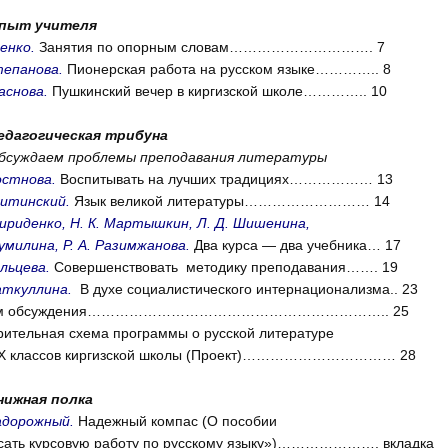
пыт учителя
енко.
Занятия по опорным словам…………………………. 7
тепанова.
Пионерская работа на русском языке………….. 8
раснова.
Пушкинский вечер в киргизской школе………….. 10
едагогическая трибуна
бсуждаем проблемы преподавания литературы
остнова.
Воспитывать на лучших традициях……………… 13
витинский.
Язык великой литературы……………………… 14
вириденко, Н. К. Мартышкин, Л. Д. Шишенина,
умилина, Р. А. Разимжанова.
Два курса — два учебника… 17
альцева.
Совершенствовать методику преподавания……. 19
Фаткуллина.
В духе социалистического интернационализма.. 23
гам обсуждения……………………………………………………….. 25
ительная схема программы о русской литературе
I-Х классов киргизской школы (Проект)…………………………… 28
нижная полка
адорожный.
Надежный компас (О пособии
исать курсовую работу по русскому языку»)…………………. вкладка