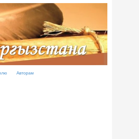
елю
Авторам