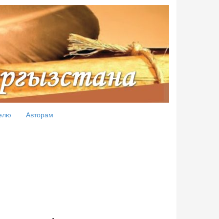
елю
Авторам