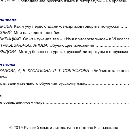
УРГУНОВ.
Преподавание русского языка и литературы – на уровень 
учителя
ЗЫКОВА.
Как я учу первоклассников-киргизов говорить по-русс
РЕЗВЫЙ.
Мои наглядные пособия…………………………………………
ДЕМБИЦКАЯ.
Опыт изучения темы «Имя прилагательное» в VI к
АСТАФЬЕВА-БРЫЗГАЛОВА.
Обучающее изложение…….………………
ДАВЫДОВА.
Метод беседы на уроках русской литературы в нерусски
я полка
УКАЛОВА, А, В. КАСАТКИНА, Л. Т. СОШНИКОВА.
«Библиотека киргиз
ьника»………………………………………………………………………………
иалы занимательного обучения русскому языку…………………
а
вые совещания-семинары……………………………………………………
© 2019 Русский язык и литература в школах Кыргызстана.