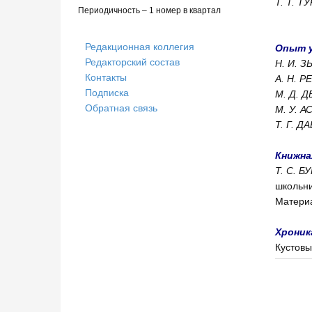
Т. Т. Т
Периодичность – 1 номер в квартал
Редакционная коллегия
Опыт 
Редакторский состав
Н. И. 
Контакты
А. Н. 
Подписка
М. Д. 
Обратная связь
М. У. 
Т. Г. 
Книжна
Т. С. Б
школ
Матер
Хроник
Кусто