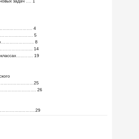
новых задач …. 1
ки…………..……………. 4
…………….………. 5
лассе………………….. 8
……………….….. 14
х классах…..……. 19
ского
……………………25
………………….…………. 26
……………..……….29