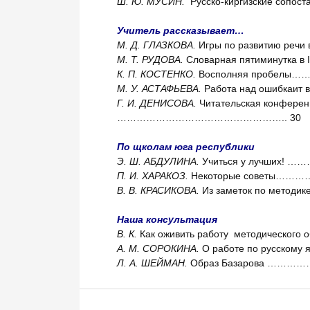
Ш. Ю. МУСИН.
Русско-киргизские сопос
Учитель рассказывает…
М. Д. ГЛАЗКОВА.
Игры по развитию ре
М. Т. РУДОВА.
Словарная пятиминут
К. П. КОСТЕНКО.
Восполняя проб
М. У. АСТАФЬЕВА.
Работа над ошибк
Г. И. ДЕНИСОВА.
Читательская конферен
…………………………………………….. 30
По щколам юга республики
Э. Ш. АБДУЛИНА.
Учиться у лучши
П. И. ХАРАКОЗ.
Некоторые совет
В. В. КРАСИКОВА.
Из заметок по ме
Наша консультация
В. К.
Как оживить работу методиче
А. М. СОРОКИНА.
О работе по русском
Л. А. ШЕЙМАН.
Образ Базарова 