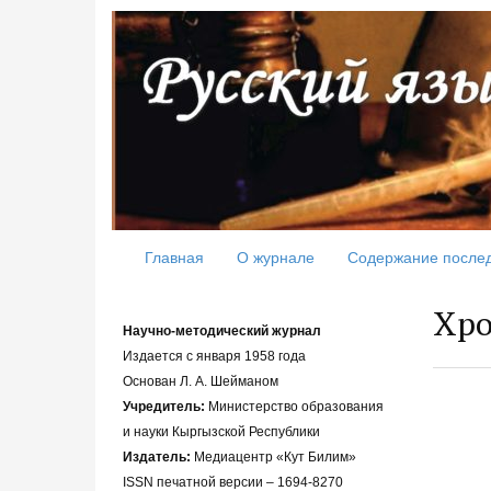
Главная
О журнале
Содержание после
Хро
Научно-методический журнал
Издается с января 1958 года
Основан Л. А. Шейманом
Учредитель:
Министерство образования
и науки Кыргызской Республики
Издатель:
Медиацентр «Кут Билим»
ISSN печатной версии – 1694-8270