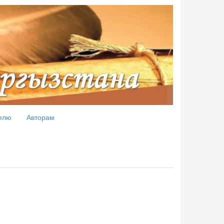
елю
Авторам