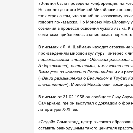
70-летия была проведена конференция, на кото
Незадолго до этого Моисей Михайлович посещал
этих строк о том, что знаний по казахскому язы
говорит по-казахски. Но Моисею Михайловичу 
сознания в процессе освоения чужого языка. К 
семитских прибавилось знание языка тюркского
В письмах к Л. А. Шейману находит отражение
произведениям мировой культуры: интерес к ли
первоклассным чтецом «Одесских рассказов…» 
А.Черкасского), есть томик, и мы часто его
Эммаусе» из коллекции Ротшильда»
и он рас
(«
Ваши размышления о Белинском в Трудах Ки
впечатление»
). Моисей Михайлович восхищалс
В письме от 21.02.1958 он сообщает Льву Авру
Самарканд, где он выступал с докладом о фраз
литературы Х-ХII вв.
«Седой» Самарканд, центр высокого образовани
оставить равнодушным такого ценителя красот