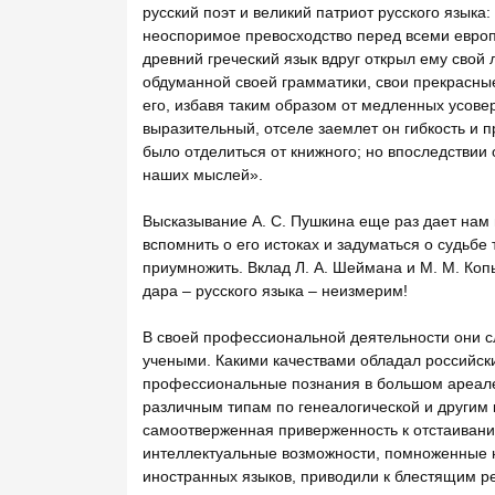
русский поэт и великий патриот русского языка
неоспоримое превосходство перед всеми европе
древний греческий язык вдруг открыл ему свой
обдуманной своей грамматики, свои прекрасные
его, избавя таким образом от медленных усове
выразительный, отселе заемлет он гибкость и
было отделиться от книжного; но впоследствии 
наших мыслей».
Высказывание А. С. Пушкина еще раз дает нам 
вспомнить о его истоках и задуматься о судьбе
приумножить. Вклад Л. А. Шеймана и М. М. Коп
дара – русского языка – неизмерим!
В своей профессиональной деятельности они 
учеными. Какими качествами обладал российск
профессиональные познания в большом ареале
различным типам по генеалогической и другим
самоотверженная приверженность к отстаивани
интеллектуальные возможности, помноженные н
иностранных языков, приводили к блестящим ре