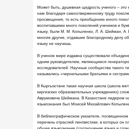
Может быть, душевная щедрость ученого – это 
нам благодаря самоотверженному труду поколе
просвещения, то есть приобщению юного покол
воспитавшими много поколений учеников и бук
языку, были М. М. Копыленко, Л. А. Шейман, А. Е
многие другие, отдавшие благородному делу об
языку не научишь.
В ученом мире издавна существовали объедин
одним руководителем, являющимся генераторо
исследователей. Научные сообщества такого ти
назывались «чернильными братьями и сестрами»
В Кыргызстане такая научная школа (школа мет
киргизских образовательных учреждениях) слож
Аврумовича Шеймана. В Казахстане лидером н
языкознания был Моисей Михайлович Копыленк
В библиографическом указателе, посвященном 
перечень отраслей лингвистики, в которых он п
общее языкознание (соотношение языка и созна