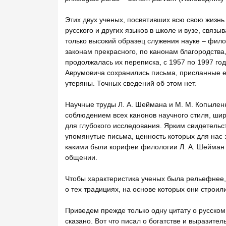
Этих двух ученых, посвятивших всю свою жизн
русского и других языков в школе и вузе, свя
только высокий образец служения науке – филол
законам прекрасного, по канонам благородства,
продолжалась их переписка, с 1957 по 1997 го
Аврумовича сохранились письма, присланные е
утеряны. Точных сведений об этом нет.
Научные труды Л. А. Шеймана и М. М. Копылен
соблюдением всех канонов научного стиля, шир
для глубокого исследования. Ярким свидетельс
упомянутые письма, ценность которых для нас з
какими были корифеи филологии Л. А. Шейман 
общении.
Чтобы характеристика ученых была рельефнее,
о тех традициях, на основе которых они строили
Приведем прежде только одну цитату о русском 
сказано. Вот что писал о богатстве и выразитель