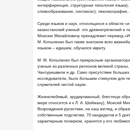
интерференция, структурная типология языка);
словообразование, синтаксис); лексикография, ли
Среди языков и наук, относящихся к области «и
казахстанский ученый: это древнегреческий и л
Моисею Михайловичу принадлежит перевод «Ист
М. Копыленко был также знатоком всех важнейш
языком – идишем, обучался ивриту.
М. М. Копыленко был прекрасным организатор
ученые из различных регионов великой страны,
Чантуришвили и др. Само присутствие больших
исследователи, было большим стимулом для тех
служителей чистой науки.
Жизнелюбивый, эрудированный, блестяще образ
мере относятся и к Л. А. Шейману), Моисей М
Возрождения русистики, на наш взгляд, и образ
собственным подсчетам, 70 кандидатов и 5 док
характерным почерком, хранится у его любимог