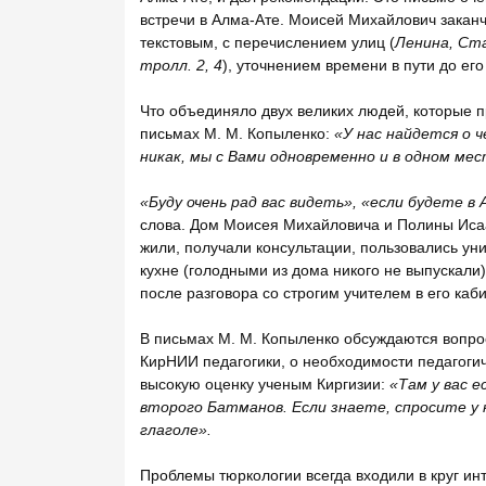
встречи в Алма-Ате. Моисей Михайлович закан
текстовым, с перечислением улиц (
Ленина, Ст
тролл. 2, 4
), уточнением времени в пути до его
Что объединяло двух великих людей, которые п
письмах М. М. Копыленко:
«У нас найдется о ч
никак, мы с Вами одновременно и в одном мес
«Буду очень рад вас видеть», «если будете 
слова. Дом Моисея Михайловича и Полины Исаа
жили, получали консультации, пользовались ун
кухне (голодными из дома никого не выпускали
после разговора со строгим учителем в его каби
В письмах М. М. Копыленко обсуждаются вопрос
КирНИИ педагогики, о необходимости педагоги
высокую оценку ученым Киргизии:
«Там у вас 
второго Батманов. Если знаете, спросите у н
глаголе».
Проблемы тюркологии всегда входили в круг инте