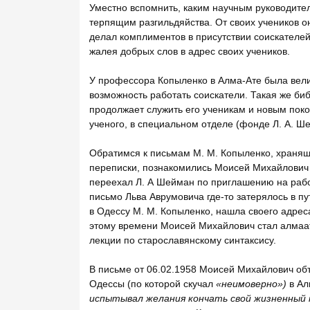
Уместно вспомнить, каким научным руководите
терпящим разгильдяйства. От своих учеников он
делал комплиментов в присутствии соискателей 
жалея добрых слов в адрес своих учеников.
У профессора Копыленко в Алма-Ате была вели
возможность работать соискатели. Такая же биб
продолжает служить его ученикам и новым пок
ученого, в специальном отделе (фонде Л. А. Ше
Обратимся к письмам М. М. Копыленко, хранящи
переписки, познакомились Моисей Михайлович и
переехал Л. А Шейман по приглашению на рабо
письмо Льва Аврумовича где-то затерялось в пут
в Одессу М. М. Копыленко, нашла своего адрес
этому времени Моисей Михайлович стал алмаат
лекции по старославянскому синтаксису.
В письме от 06.02.1958 Моисей Михайлович объ
Одессы (по которой скучал
«неимоверно»)
в Ал
испытывал желания кончать свой жизненный 