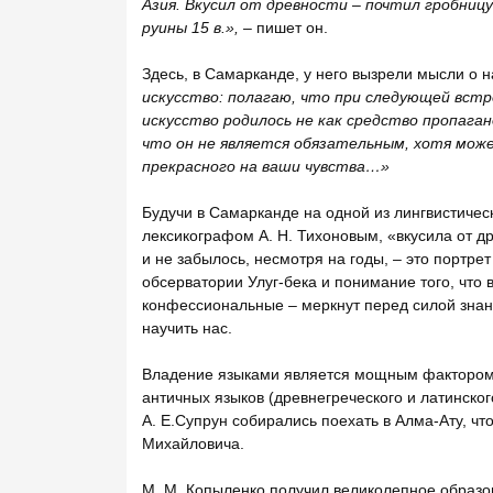
Азия. Вкусил от древности
–
почтил гробницу
руины 15 в.», –
пишет он.
Здесь, в Самарканде, у него вызрели мысли о 
искусство: полагаю, что при следующей встр
искусство родилось не как средство пропага
что он не является обязательным, хотя мож
прекрасного на ваши чувства…»
Будучи в Самарканде на одной из лингвистиче
лексикографом А. Н. Тихоновым, «вкусила от др
и не забылось, несмотря на годы, – это портре
обсерватории Улуг-бека и понимание того, что 
конфессиональные – меркнут перед силой знан
научить нас.
Владение языками является мощным фактором и
античных языков (древнегреческого и латинско
А. Е.Супрун собирались поехать в Алма-Ату, ч
Михайловича.
М. М. Копыленко получил великолепное образов