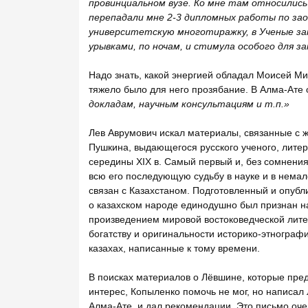
провинциальном вузе. Ко мне там относились 
перепадали мне 2-3 дипломных работы по зао
университетскую многотиражку, в Ученые запи
урывками, по ночам, и стимула особого для з
Надо знать, какой энергией обладал Моисей Миха
тяжело было для него прозябание. В Алма-Ате
докладам, научным консультациям и т.п.»
Лев Аврумович искал материалы, связанные с 
Пушкина, выдающегося русского ученого, литер
середины XIX в. Самый первый и, без сомнени
всю его последующую судьбу в науке и в немал
связан с Казахстаном. Подготовленный и опубл
о казахском народе единодушно был признан н
произведением мировой востоковедческой лите
богатству и оригинальности историко-этнограф
казахах, написанные к тому времени.
В поисках материалов о Лёвшине, которые пр
интерес, Копыленко помочь не мог, но написал 
Алма-Ате, и дал рекомендации. Это письмо оч