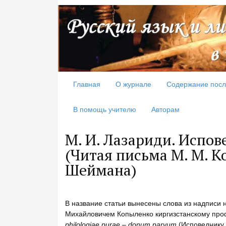
Главная
О журнале
Содержание посл
В помощь учителю
Авторам
М. И. Лазариди. Испо
(Читая письма М. М. К
Шеймана)
В название статьи вынесены слова из надписи
Михайловичем Копыленко киргизстанскому про
philologiae
purae –
donum
parvum
(Исповеднику 