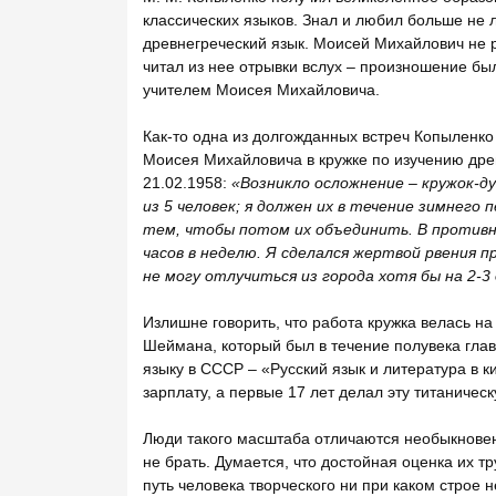
классических языков. Знал и любил больше не 
древнегреческий язык. Моисей Михайлович не 
читал из нее отрывки вслух – произношение б
учителем Моисея Михайловича.
Как-то одна из долгожданных встреч Копыленко
Моисея Михайловича в кружке по изучению древн
21.02.1958:
«Возникло осложнение – кружок-д
из 5 человек; я должен их в течение зимнего п
тем, чтобы потом их объединить. В противно
часов в неделю. Я сделался жертвой рвения 
не могу отлучиться из города хотя бы на 2-3 
Излишне говорить, что работа кружка велась на
Шеймана, который был в течение полувека гла
языку в СССР – «Русский язык и литература в к
зарплату, а первые 17 лет делал эту титаничес
Люди такого масштаба отличаются необыкновен
не брать. Думается, что достойная оценка их тр
путь человека творческого ни при каком строе 