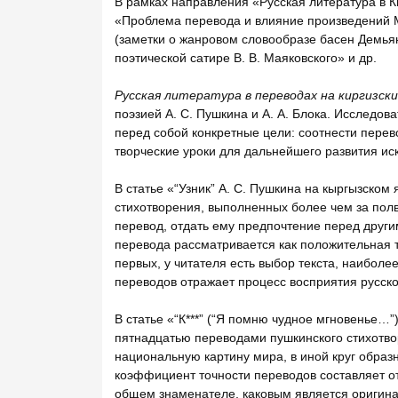
В рамках направления «Русская литература в К
«Проблема перевода и влияние произведений М.
(заметки о жанровом словообразе басен Демьян
поэтической сатире В. В. Маяковского» и др.
Русская литература в переводах на киргизски
поэзией А. С. Пушкина и А. А. Блока. Исследов
перед собой конкретные цели: соотнести перев
творческие уроки для дальнейшего развития ис
В статье «“Узник” А. С. Пушкина на кыргызском
стихотворения, выполненных более чем за полв
перевод, отдать ему предпочтение перед друг
перевода рассматривается как положительная т
первых, у читателя есть выбор текста, наиболе
переводов отражает процесс восприятия русско
В статье «“К***” (“Я помню чудное мгновенье…”
пятнадцатью переводами пушкинского стихотво
национальную картину мира, в иной круг образ
коэффициент точности переводов составляет от 
общем знаменателе, каковым является оригинал