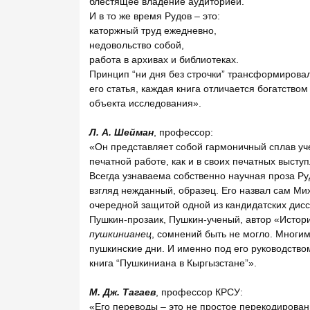
блестящее владение аудиторией.
И в то же время Рудов – это:
каторжный труд ежедневно,
недовольство собой,
работа в архивах и библиотеках.
Принцип “ни дня без строчки” трансформировал
его статья, каждая книга отличается богатство
объекта исследования».
Л. А. Шейман
, профессор:
«Он представляет собой гармоничный сплав уче
печатной работе, как и в своих печатных высту
Всегда узнаваема собственно научная проза Руд
взгляд нежданный, образец. Его назвал сам Ми
очередной защитой одной из кандидатских дис
Пушкин-прозаик, Пушкин-ученый, автор «Истори
пушкинианец
, сомнений быть не могло. Многи
пушкинские дни. И именно под его руководство
книга “Пушкиниана в Кыргызстане”».
М. Дж. Тагаев
, профессор КРСУ:
«Его переводы – это не простое перекодирован