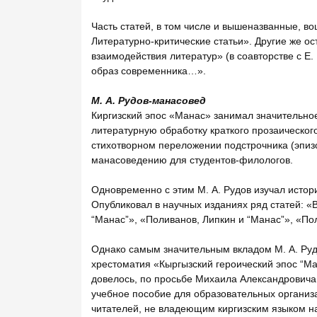
Часть статей, в том числе и вышеназванные, во
Литературно-критические статьи». Другие же о
взаимодействия литератур» (в соавторстве с Е
образ современника…».
М. А. Рудов-манасовед
Киргизский эпос «Манас» занимал значительное
литературную обработку краткого прозаическог
стихотворном переложении подстрочника (эпизо
манасоведению для студентов-филологов.
Одновременно с этим М. А. Рудов изучал истор
Опубликовал в научных изданиях ряд статей: «В
“Манас”», «Поливанов, Липкин и “Манас”», «По
Однако самым значительным вкладом М. А. Руд
хрестоматия «Кыргызский героический эпос “Ман
довелось, по просьбе Михаила Александровича,
учебное пособие для образовательных организ
читателей, не владеющим киргизским языком на