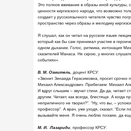
Это полное вживание в образы иной культуры, 
ценности киргизского народа, что возможно толь
создает у русскоязычного читателя чувство пог
пространство через образы и мелодику киргизск
Я слушал, как он читал на русском языке лекци
который как бы сам принимал участие в героич
одном дыхании. Голос, ритмика, интонация Ми
сказителей Манаса. Не скрою, у многих слушате
событиях».
В. М. Озмитель
, доцент КРСУ:
«Звонит Зинаида Герасимовна, просит срочно п
Михаил Александрович. Прибегаем. Михаил Але
И вдруг слышим – звучат стихи. Да-да, читает 
другим. Читает, как всегда, блестяще. А когда п
неприличного не творил?”. “Ну, что вы, – успок
профессор”. А врач, уже уходя, сказал: “Если п
вызывайте меня. Я очень люблю поэзию, да ещ
М. И. Лазариди
, профессор КРСУ: