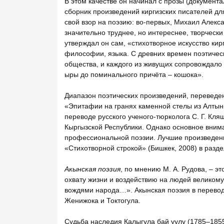
В этом качестве он начинал с прозы (документ
сборник произведений киргизских писателей дл
свой взор на поэзию: во-первых, Михаил Алекса
значительно труднее, но интереснее, творчески
утверждал он сам, «стихотворное искусство кир
философии, языка. С древних времен поэтичес
общества, и каждого из живущих сопровождало 
ыры до поминального причёта – кошока».
Диапазон поэтических произведений, переведе
«Эпитафии на гранях каменной стелы из Алтын-ку
переводе русского ученого-тюрколога С. Г. Кл
Кыргызской Республики. Однако основное вним
профессиональной поэзии. Лучшие произведени
«Стихотворной строкой» (Бишкек, 2008) в разде
Акынская поэзия
, по мнению М. А. Рудова, – э
охвату жизни и воздействию на людей великому
вождями народа…». Акынская поэзия в перевод
Женижока и Токтогула.
Судьба наследия Калыгула бай уулу (1785–1855