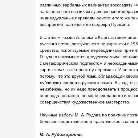
различных вербальных вариантах воссоздать «ч
на основе чего возникают условия многообраз
индивидуальные переводы одного и того же текс
восприятия поэтического шедевра Пушкина.
В статье «Поэзия А. Блока в Кыргызстане» ана
русского поэта, зазвучавшего по-киргизски с 1
средства, используемые переводчиками при ин
Результат оказывается предсказуемым: поэтичес
с метафорическим подтекстом и неожиданными 
киргизском языке простоту пересказа. И не пото
потому, что это другой язык, обладающий свои
дублируют средства русского языка. Вывод: яз
неизбежны, но их надо преодолевать в процес
перевода поэтапно, по мере сделанного и осв
совершенствуя художественное мастерство.
Научные работы М. А. Рудова по практике поэти
большое теоретическое и практическое значени
М. А. Рудов-критик