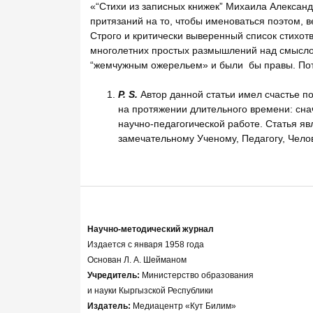
«“Стихи из записных книжек” Михаила Александ
притязаний на то, чтобы именоваться поэтом, 
Строго и критически выверенный список стихот
многолетних простых размышлений над смыслом
“жемчужным ожерельем» и были бы правы. Пото
P
.
S
.
Автор данной статьи имел счастье 
на протяжении длительного времени: снач
научно-педагогической работе. Статья я
замечательному Ученому, Педагогу, Челов
Научно-методический журнал
Издается с января 1958 года
Основан Л. А. Шейманом
Учредитель:
Министерство образования
и науки Кыргызской Республики
Издатель:
Медиацентр «Кут Билим»