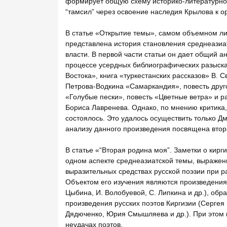
формирует общую схему историко-литературно
“тамсил” через освоение наследия Крылова к о
В статье «Открытие темы», самом объемном ли
представлена история становления среднеазиат
власти. В первой части статьи он дает общий 
процессе усердных библиографических разыскан
Востока», книга «туркестанских рассказов» В. 
Петрова-Водкина «Самаркандия», повесть друг
«Голубые пески», повесть «Цветные ветра» и р
Бориса Лавренева. Однако, по мнению критика
состоялось. Это удалось осуществить только 
анализу данного произведения посвящена втора
В статье «“Вторая родина моя”. Заметки о кирг
одном аспекте среднеазиатской темы, выраженн
выразительных средствах русской поэзии при р
Объектом его изучения являются произведения н
Цыбина, И. Волобуевой, С. Липкина и др.), обр
произведения русских поэтов Киргизии (Сергея
Дядюченко, Юрия Смышляева и др.). При этом кр
неудачах поэтов.