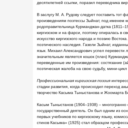
десятилетней ссылки, поразил переводчика ви
В заслугу М. А. Рудову следует поставить тот ф
произведениям поэтессы Зыйнат, под именем к
родоправительница Курманджан-датка (1811–190
киргизском и на фарси, поэтому опиралась в св
искусство киргизского народа и поэзию Востока
поэтического наследия. Газели Зыйнат, изданны
язык. Михаил Александрович успел перевести 
значительным является кошок (плач) Курмандж
переведенные им произведения: состязание (
поэтическая жалоба на свою судьбу, мини-цикл
Профессиональная киргизская поэзия
интересо
стадии развития, когда происходил переход акы
творчество Касыма Тыныстанова и Жоомарта Б
Касым Тыныстанов (1904–1938) – многогранно 
государственный деятель. Он был одним из ос
первых учебников по киргизскому языку, комис
стихов Касыма» (1925) стал образцом профессио