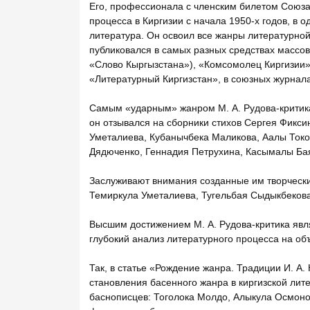
Его, профессионала с членским билетом Союза 
процесса в Киргизии с начала 1950-х годов, в о
литература. Он освоил все жанры литературной 
публиковался в самых разных средствах массов
«Слово Кыргызстана»), «Комсомолец Киргизии»
«Литературный Киргизстан», в союзных журнал
Самым «ударным» жанром М. А. Рудова-критика
он отзывался на сборники стихов Сергея Фикс
Уметалиева, Кубанычбека Маликова, Аалы Токо
Дядюченко, Геннадия Петрухина, Касымалы Бая
Заслуживают внимания созданные им творческ
Темиркула Уметалиева, Тугельбая Сыдыкбекова
Высшим достижением М. А. Рудова-критика яв
глубокий анализ литературного процесса на о
Так, в статье «Рождение жанра. Традиции И. А.
становления басенного жанра в киргизской лите
баснописцев: Тоголока Молдо, Алыкула Осмонов