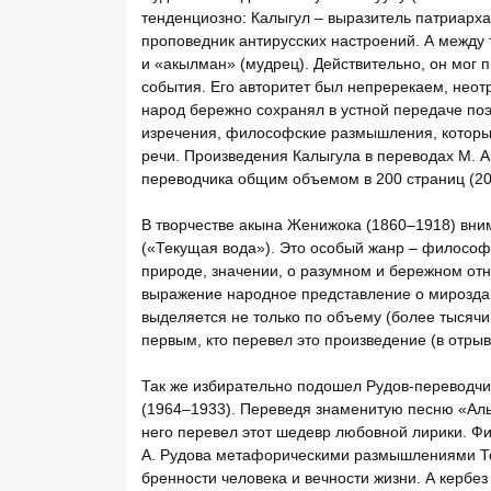
тенденциозно: Калыгул – выразитель патриарх
проповедник антирусских настроений. А между 
и «акылман» (мудрец). Действительно, он мог 
события. Его авторитет был непререкаем, нео
народ бережно сохранял в устной передаче поэ
изречения, философские размышления, которые
речи. Произведения Калыгула в переводах М. А
переводчика общим объемом в 200 страниц (20
В творчестве акына Женижока (1860–1918) вним
(«Текущая вода»). Это особый жанр – философск
природе, значении, о разумном и бережном отн
выражение народное представление о мироздан
выделяется не только по объему (более тысячи 
первым, кто перевел это произведение (в отрывк
Так же избирательно подошел Рудов-переводчи
(1964–1933). Переведя знаменитую песню «Алым
него перевел этот шедевр любовной лирики. Ф
А. Рудова метафорическими размышлениями Ток
бренности человека и вечности жизни. А кербе