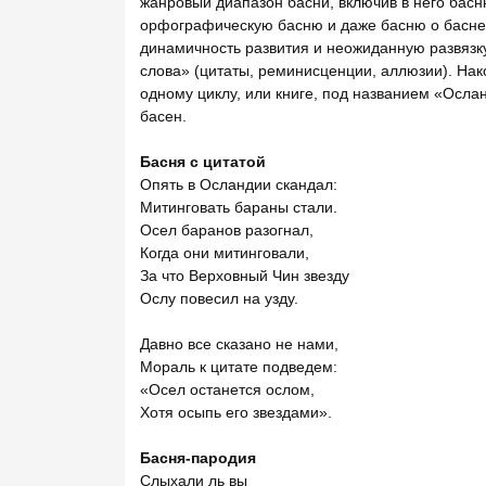
жанровый диапазон басни, включив в него басн
орфографическую басню и даже басню о басне.
динамичность развития и неожиданную развязку.
слова» (цитаты, реминисценции, аллюзии). Нако
одному циклу, или книге, под названием «Осла
басен.
Басня с цитатой
Опять в Осландии скандал:
Митинговать бараны стали.
Осел баранов разогнал,
Когда они митинговали,
За что Верховный Чин звезду
Ослу повесил на узду.
Давно все сказано не нами,
Мораль к цитате подведем:
«Осел останется ослом,
Хотя осыпь его звездами».
Басня-пародия
Слыхали ль вы