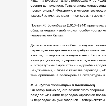
издан на русском языке в переводах М. А. Рудов
оценил деятельность Тыныстанова-манасоведа, 
пронзительный «Реквием», в котором воскреша
ташской земле, где маки – «как кровь из аорты
Поэзия Ж. Боконбаева (1910–1944) привлекла 
области медитативной лирики, особенностью к
человеческом бытии.
Делясь своим опытом в области художественного
переводческая деятельность требует тщательно
языком, с которого переводится текст. Теорет
научную ценность, содержатся в ряде его стате
«Литературный Кыргызстан» и «Дружба народов»
Байджиевым), «Снова о качестве перевода», «В 
тень оригинала, а полнокровная литература» и 
М. А. Рудов поэт-лирик и баснописец
Он автор только одного поэтического сборника –
раздела: «Из книги переводов киргизской поэзи
О переводах мы уже говорили – теперь скажем 