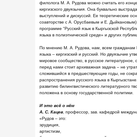
филолога М. А. Рудова можно считать его
конц
киргизского двуязычия. Она буквально выстрад
выступлений и дискуссий. Ее теоретические ос
соавторстве с А. Орусбаевым и Е. Дыйкановым)
программе “Русский язык в Кыргызской Республ
языка в полиэтнической среде» и других публик
По мнению М. А. Рудова, нам, всем гражданам 
языка – киргизский и русский. Но двуязычие утв
мировое сообщество, в русское литературное, 
перед нами стоит архиважная задача – не утрат
сложившийся в предшествующие годы, не сокра
распространения русского языка в Кыргызстане
развитию билингвистического литературного тв
положена в основу государственной политики.
И это всё о нём
А. С. Кацев
, профессор, зав. кафедрой между
«Рудов – это:
эрудиция,
артистизм,