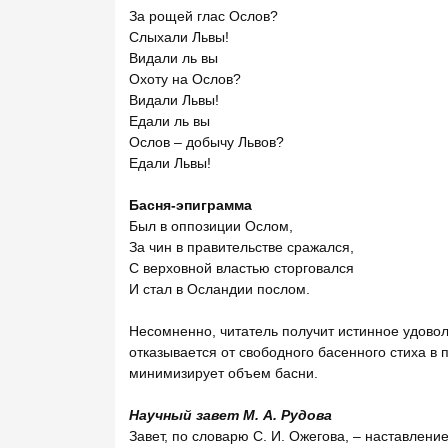
За рощей глас Ослов?
Слыхали Львы!
Видали ль вы
Охоту на Ослов?
Видали Львы!
Едали ль вы
Ослов – добычу Львов?
Едали Львы!
Басня-эпиграмма
Был в оппозиции Ослом,
За чин в правительстве сражался,
С верховной властью сторговался
И стал в Осландии послом.
Несомненно, читатель получит истинное удовольс
отказывается от свободного басенного стиха в 
минимизирует объем басни.
Научный завет М. А. Рудова
Завет, по словарю С. И. Ожегова, – наставлени