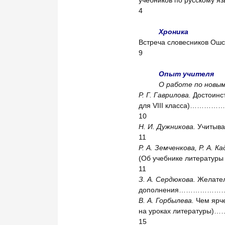
4
Хроника
Встреча словесник
9
Опыт учителя
О работе по новым
Р. Г. Гаврилова.
Достоинст
для VIII класса
10
Н. И. Дужникова.
Учиты
11
Р. А. Земченкова, Р. А. К
(Об учебнике лите
11
З. А. Сердюкова.
Желате
дополнения…………
В. А. Горбылева.
Чем ярче
на уроках литер
15