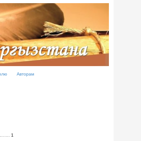
елю
Авторам
………. 1