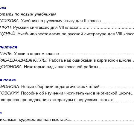
ика
ботать по новым учебникам
КРАСИКОВА.
Учебник по русскому языку для II класса………………..
УПРУН.
Русский синтаксис для VII класса…………………………………
БРУДНЫЙ.
Учебник-хрестоматия по русской литературе для VIII клас
учителя
ПИТЕЛЬ.
Уроки в первом классе………….. ………………….……………….
КАРАБАЕВА-ШАБАНОГЛЫ.
Работа над ошибками в киргизской школе
РОДИОНОВА.
Некоторые виды внеклассной работы………………………
я полка
СИМОНОВА.
Новые сборники педагогических чтений……………………
РОВСКИЙ.
Пособие об изучении числительных в киргизской школе…
о вопросах преподавания литературы в нерусских школах……………
а
бликанская художественная выставка…………………………………………