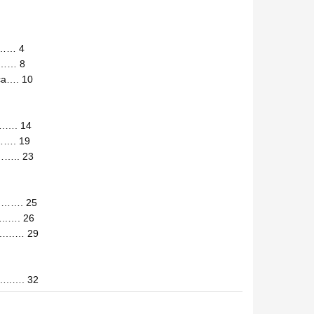
……… 4
…… 8
са…. 10
…. 14
……. 19
….. 23
.……. 25
..…. 26
.….… 29
..…. 32