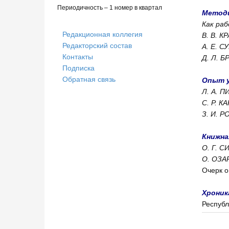
Периодичность – 1 номер в квартал
Метод
Как ра
Редакционная коллегия
В. В. 
Редакторский состав
А. Е. С
Контакты
Д. Л. 
Подписка
Обратная связь
Опыт 
Л. А. 
С. Р. 
З. И. 
Книжна
О. Г. 
О. ОЗА
Очерк 
Хроник
Респу