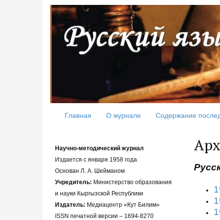
Главная
О журнале
Содержание после
Арх
Научно-методический журнал
Издается с января 1958 года
Русск
Основан Л. А. Шейманом
Учредитель:
Министерство образования
1
и науки Кыргызской Республики
1
Издатель:
Медиацентр «Кут Билим»
1
ISSN печатной версии – 1694-8270