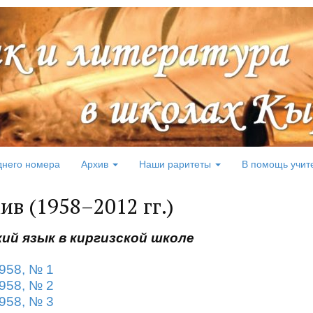
днего номера
Архив
Наши раритеты
В помощь учит
ив (1958–2012 гг.)
ий язык в киргизской школе
958, № 1
958, № 2
958, № 3