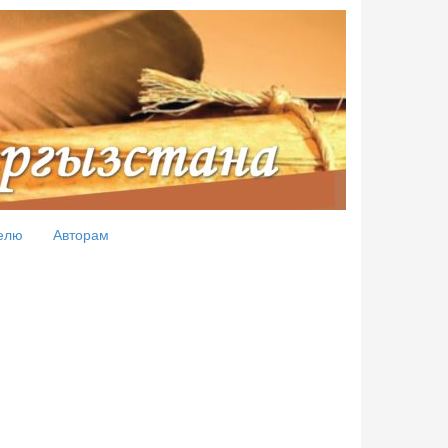
елю
Авторам